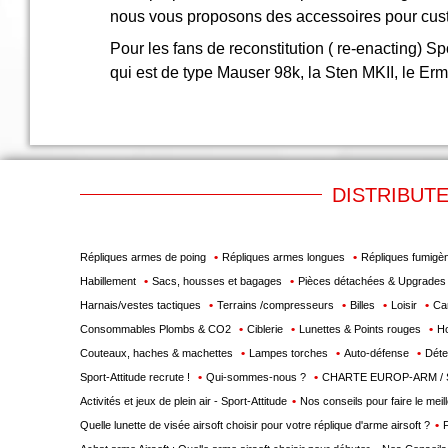
nous vous proposons des accessoires pour cust
Téléchargement
Pour les fans de reconstitution ( re-enacting) 
Service
qui est de type Mauser 98k, la Sten MKII, le E
après
vente
C.G.V.
Nous
contacter
DISTRIBUT
Paramètres
de vos
Répliques armes de poing
Répliques armes longues
Répliques fumigè
newsletters
Habillement
Sacs, housses et bagages
Pièces détachées & Upgrades
Harnais/vestes tactiques
Terrains /compresseurs
Billes
Loisir
Ca
Consommables Plombs & CO2
Ciblerie
Lunettes & Points rouges
Ho
Couteaux, haches & machettes
Lampes torches
Auto-défense
Déte
Sport-Attitude recrute !
Qui-sommes-nous ?
CHARTE EUROP-ARM / 
Activités et jeux de plein air - Sport-Attitude
Nos conseils pour faire le meil
Quelle lunette de visée airsoft choisir pour votre réplique d'arme airsoft ?
F