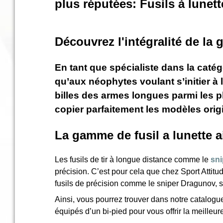
‣
plus réputées: Fusils à lunett
&
Défense
Découvrez l'intégralité de la 
Accueil
Marques
En tant que spécialiste dans la caté
Téléchargements
qu’aux néophytes voulant s’initier à 
C.G.V.
billes des armes longues parmi les pl
Contact
copier parfaitement les modèles orig
Mon
La gamme de fusil a lunette ai
compte
Les fusils de tir à longue distance comme le
sni
accueil
précision. C’est pour cela que chez Sport Attit
Consulter
fusils de précision comme le sniper Dragunov, so
mes
Ainsi, vous pourrez trouver dans notre catalogu
listes de
équipés d’un bi-pied pour vous offrir la meilleure
favoris