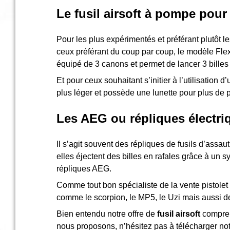
Consulter
Le fusil airsoft à pompe pour
mon
panier
Pour les plus expérimentés et préférant plutôt 
Acheter
ceux préférant du coup par coup, le modèle Flex 
à
équipé de 3 canons et permet de lancer 3 billes p
nouveau
Et pour ceux souhaitant s’initier à l’utilisation d
Modifiez
plus léger et possède une lunette pour plus de p
vos
paramètres
Les AEG ou répliques électri
de compte
Commandes
Il s’agit souvent des répliques de fusils d’assau
web
elles éjectent des billes en rafales grâce à un s
répliques AEG.
Mes
documents
Comme tout bon spécialiste de la vente pistolet a
comme le scorpion, le MP5, le Uzi mais aussi d
Factures –
coffre-fort
Bien entendu notre offre de
fusil airsoft
comprend
numérique
nous proposons, n’hésitez pas à télécharger notr