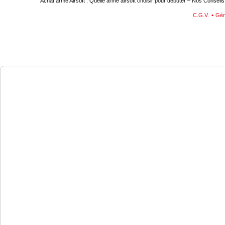
Achat arme Airsoft : Quelle arme airsoft choisir pour débuter – Nos Conseils
C.G.V.
Gér