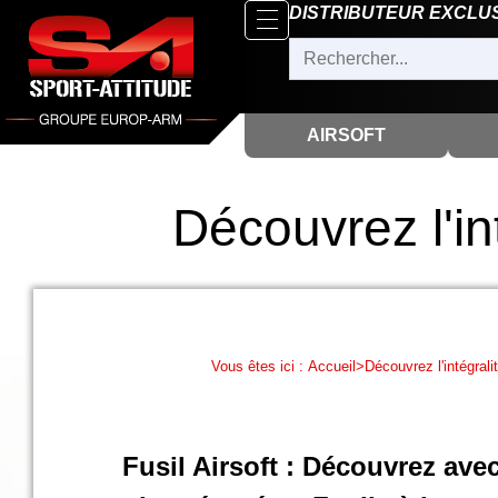
Parcourir
DISTRIBUTEUR EXCLU
x
Fermer
Arrivages
Nouveautés
AIRSOFT
Promotions
Packs
Découvrez l'in
Top
ventes
‣
Airsoft
Vous êtes ici :
Accueil
>
Découvrez l'intégrali
‣
Paintball
Air
‣
Comprimé
Fusil Airsoft : Découvrez avec
Outdoor