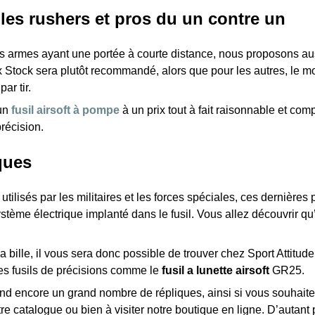
 les rushers et pros du un contre un
les armes ayant une portée à courte distance, nous proposons aus
Stock sera plutôt recommandé, alors que pour les autres, le mod
ar tir.
’un
fusil airsoft à pompe
à un prix tout à fait raisonnable et compé
récision.
ques
t utilisés par les militaires et les forces spéciales, ces dernièr
ystème électrique implanté dans le fusil. Vous allez découvrir q
 bille, il vous sera donc possible de trouver chez Sport Attitude à
es fusils de précisions comme le
fusil a lunette airsoft
GR25.
 encore un grand nombre de répliques, ainsi si vous souhaitez
e catalogue ou bien à visiter notre boutique en ligne. D’autant p