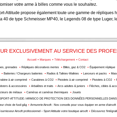
omiser votre arme à billes comme vous le souhaitez.
Sport-Attitude propose également toute une gamme de répliques h
rma 40 de type Schmeisser MP40, le Legends 08 de type Luger, le
EUR EXCLUSIVEMENT AU SERVICE DES PROF
Accueil
Marques
Téléchargement
Contact
nes, grenades
Répliques décoratives inertes
Billes, gaz & CO2
Équipement réplique
Batteries / Chargeurs batteries
Radios & Talkies-Walkies
Lanceurs et packs
Masq
rabine à air comprimé
Carabines à CO2
Pistolets à air comprimé
Pistolets à CO2
lsters & accessoires
Arbalètes et traits
Arcs adultes & juniors
Flèches, cibles & acc
cteurs de métaux
Caméras et caméras thermiques
Jouets
SPORT-ATTITUDE / ARMSCO DE PROTECTION DES DONNÉES PERSONNELLES DANS
leur choix de fusil g&g
Armurerie Airsoft : Nos conseils pour vous équiper en arme d'airsoft
ournisseur Airsoft professionnel – Sport Attitude votre boutique airsoft
Découvrez l'intégrali