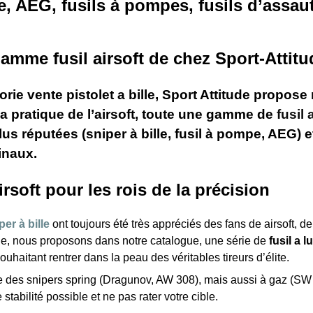
e, AEG, fusils à pompes, fusils d’assaut
gamme fusil airsoft de chez Sport-Attitu
gorie vente pistolet a bille, Sport Attitude prop
la pratique de l’airsoft, toute une gamme de
fusil 
us réputées (sniper à bille, fusil à pompe, AEG) e
inaux.
rsoft pour les rois de la précision
per à bille
ont toujours été très appréciés des fans de airsoft, de
ude, nous proposons dans notre catalogue, une série de
fusil a l
uhaitant rentrer dans la peau des véritables tireurs d’élite.
e des snipers spring (Dragunov, AW 308), mais aussi à gaz (SW 
 stabilité possible et ne pas rater votre cible.