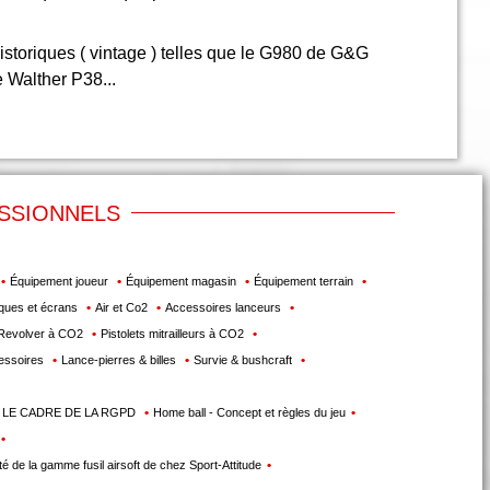
istoriques ( vintage ) telles que le G980 de G&G
 Walther P38...
ESSIONNELS
Équipement joueur
Équipement magasin
Équipement terrain
ues et écrans
Air et Co2
Accessoires lanceurs
Revolver à CO2
Pistolets mitrailleurs à CO2
essoires
Lance-pierres & billes
Survie & bushcraft
 LE CADRE DE LA RGPD
Home ball - Concept et règles du jeu
té de la gamme fusil airsoft de chez Sport-Attitude