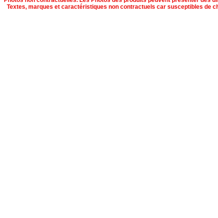
Photos non contractuelles. Les Photos des produits peuvent présenter des dif
Textes, marques et caractéristiques non contractuels car susceptibles de c