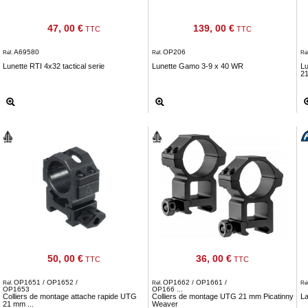
47, 00 €
139, 00 €
TTC
TTC
A69580
OP206
Réf.
Réf.
Ré
Lunette RTI 4x32 tactical serie
Lunette Gamo 3-9 x 40 WR
Lu
2
50, 00 €
36, 00 €
TTC
TTC
OP1651 / OP1652 /
OP1662 / OP1661 /
Réf.
Réf.
Ré
OP1653
OP166 ...
Colliers de montage attache rapide UTG
Colliers de montage UTG 21 mm Picatinny
La
21 mm ...
Weaver