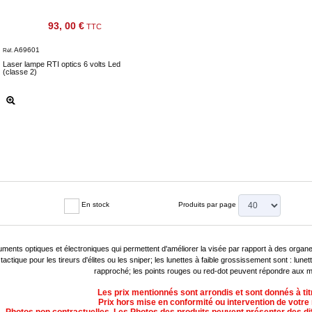
93, 00 €
TTC
A69601
Réf.
Laser lampe RTI optics 6 volts Led
(classe 2)
En stock
Produits par page
ruments optiques et électroniques qui permettent d'améliorer la visée par rapport à des organes
tactique pour les tireurs d'élites ou les sniper; les lunettes à faible grossissement sont : lu
rapproché; les points rouges ou red-dot peuvent répondre aux 
Les prix mentionnés sont arrondis et sont donnés à titre
Prix hors mise en conformité ou intervention de votre