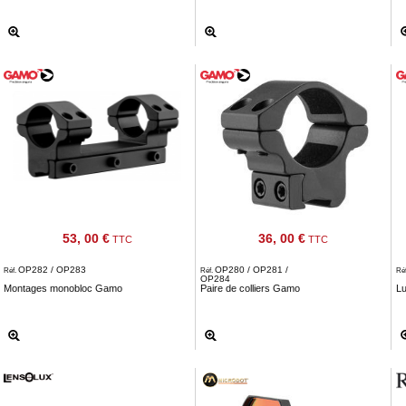
53, 00 €
36, 00 €
TTC
TTC
OP282 / OP283
OP280 / OP281 /
Réf.
Réf.
Ré
OP284
Montages monobloc Gamo
Paire de colliers Gamo
L