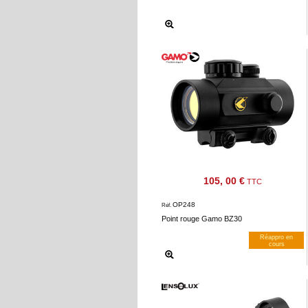
105, 00 €
TTC
OP248
Réf.
Point rouge Gamo BZ30
Réappro en
cours
M’avertir dès dispos