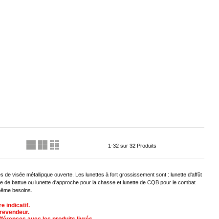
1-32 sur 32 Produits
 de visée métallipque ouverte. Les lunettes à fort grossissement sont : lunette d'affût
nette de battue ou lunette d'approche pour la chasse et lunette de CQB pour le combat
même besoins.
 indicatif.
 revendeur.