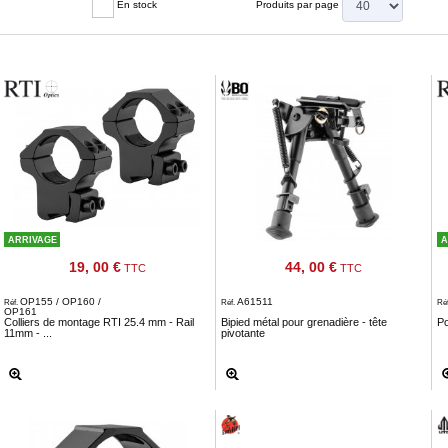
En stock
Produits par page
ARRIVAGE
A
19, 00 €
44, 00 €
TTC
TTC
OP155 / OP160 /
A61511
Réf.
Réf.
Ré
OP161
Colliers de montage RTI 25.4 mm - Rail
Bipied métal pour grenadière - tête
Po
11mm - ...
pivotante