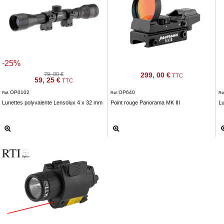
-25%
79, 00 €
299, 00 €
TTC
59, 25 €
TTC
OP0102
OP640
Réf.
Réf.
Ré
Lunettes polyvalente Lensolux 4 x 32 mm
Point rouge Panorama MK III
Lu