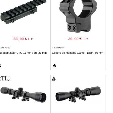
33, 00 €
36, 00 €
TTC
TTC
A67053
OP284
f.
Réf.
ail adaptateur UTG 11 mm vers 21 mm
Colliers de montage Gamo - Diam. 30 mm