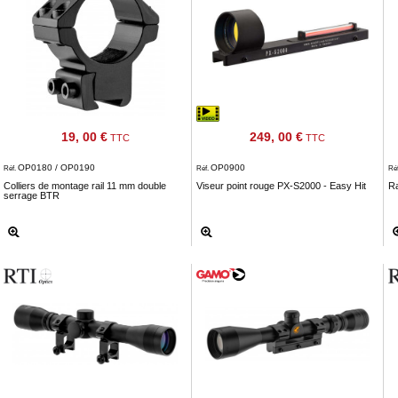
19, 00 €
249, 00 €
TTC
TTC
OP0180 / OP0190
OP0900
Réf.
Réf.
Ré
Colliers de montage rail 11 mm double
Viseur point rouge PX-S2000 - Easy Hit
R
serrage BTR