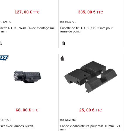
127, 00 €
335, 00 €
TTC
TTC
OP105
OP6722
f.
Réf.
nette RTI 3 - 9x40 - avec montage rail
Lunette de tir UTG 2-7 x 32 mm pour
1 mm
arme de poing
68, 00 €
25, 00 €
TTC
TTC
A61530
A67094
f.
Réf.
ser avec lampes 6 leds
Lot de 2 adaptateurs pour rails 11 mm - 21
mm