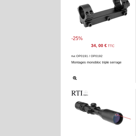
-25%
34, 00 €
TTC
OP0191 / OP0192
Réf.
Montages monobloc triple serrage