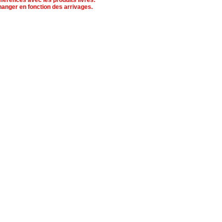
férences avec les produits livrés.
hanger en fonction des arrivages.