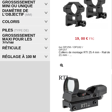
GROSSISSEMENT
Consulter
MINI OU UNIQUE
mon
DIAMÈTRE DE
L'OBJECTIF
(MM)
panier
COLORIS
Acheter
PILES
à
(TYPE DE)
GROSSISSEMENT
nouveau
19, 00 €
MAXI POUR LES
TTC
ZOOM
Modifiez
RÉTICULE
OP156 / OP162 /
Réf.
vos
OP157
Colliers de montage RTI 25.4 mm - Rail de
21 mm - ...
paramètres
RÉGLAGE À 100 M
de compte
Commandes
web
Mes
documents
Factures –
coffre-fort
numérique