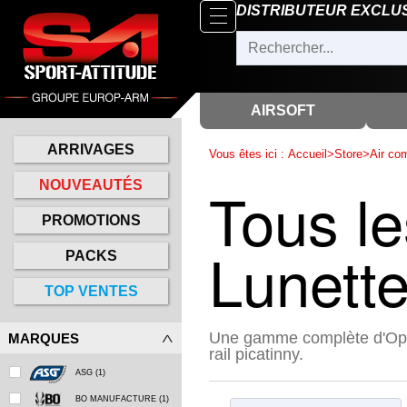
Parcourir
DISTRIBUTEUR EXCLU
x
Fermer
Arrivages
Nouveautés
AIRSOFT
Promotions
ARRIVAGES
Vous êtes ici :
Accueil
>
Store
>
Air co
Packs
Tous le
NOUVEAUTÉS
Top
PROMOTIONS
ventes
Lunett
PACKS
‣
Airsoft
TOP VENTES
‣
Paintball
Une gamme complète d'Optiq
MARQUES
Air
‣
rail picatinny.
Comprimé
ASG
(1)
Outdoor
BO MANUFACTURE
(1)