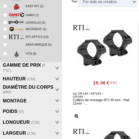
‣
&
Trier
EASY HIT
(1)
Défense
GAMO
(7)
LENSOLUX
(2)
Accueil
MICRODOT
(1)
Marques
RTI OPTICS
(12)
Téléchargements
SANS MARQUE
(1)
UTG
(6)
C.G.V.
Contact
GAMME DE PRIX
(€
TTC)
HAUTEUR
(CM)
Mon
19, 00 €
TTC
DIAMÈTRE DU CORPS
compte
(MM)
OP148 / OP165 /
Réf.
OP168
accueil
MONTAGE
Colliers de montage RTI 30 mm - Rail
11mm - ...
POIDS
Consulter
(G)
mes
LONGUEUR
(CM)
listes de
LARGEUR
(CM)
favoris