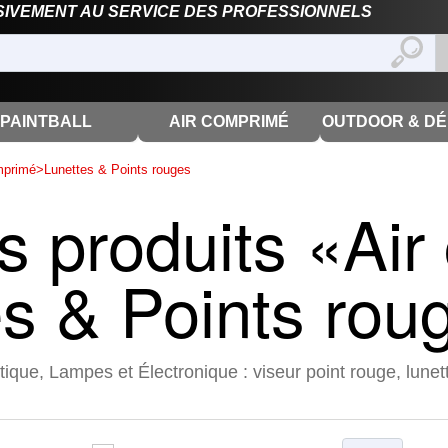
SIVEMENT AU SERVICE DES PROFESSIONNELS
PAINTBALL
AIR COMPRIMÉ
OUTDOOR & D
mprimé
>
Lunettes & Points rouges
s produits «Air
es & Points rou
ue, Lampes et Électronique : viseur point rouge, lunette