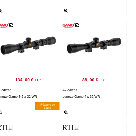
134, 00 €
88, 00 €
TTC
TTC
OP205
OP203
f.
Réf.
unette Gamo 3-9 x 32 WR
Lunette Gamo 4 x 32 WR
Réappro en
cours
M’avertir dès dispos