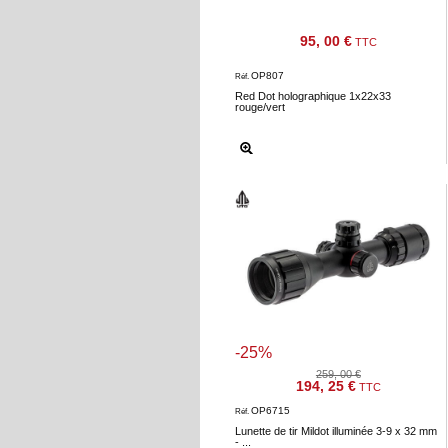
Téléchargement
95, 00 €
TTC
Service
OP807
après
Réf.
Red Dot holographique 1x22x33
vente
rouge/vert
C.G.V.
Nous
contacter
Paramètres
de vos
newsletters
-25%
259, 00 €
194, 25 €
TTC
OP6715
Réf.
Lunette de tir Mildot illuminée 3-9 x 32 mm
- ...