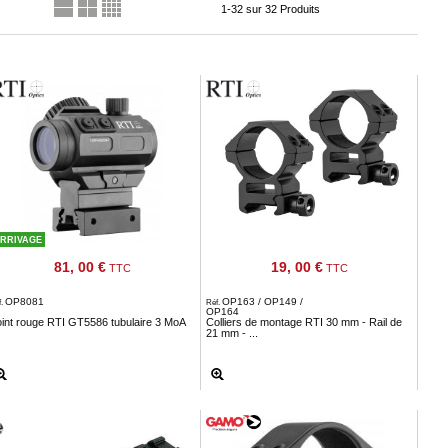
1-32 sur 32 Produits
RRIVAGE
81, 00 €
19, 00 €
TTC
TTC
OP8081
OP163 / OP149 /
f.
Réf.
OP164
int rouge RTI GT5586 tubulaire 3 MoA
Colliers de montage RTI 30 mm - Rail de
21 mm - ...