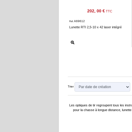
202, 00 €
TTC
A69612
Réf.
Lunette RTI 2,5-10 x 42 laser intégré
Trier
Les optiques de tir regroupent tous les inst
pour la chasse à longue distance, lunette 