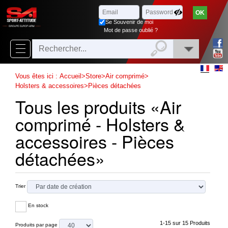
Parcourir
x
Fermer
Se Souvenir de moi
Arrivages
Mot de passe oublié ?
Nouveautés
Promotions
Vous êtes ici :
Accueil
>
Store
>
Air comprimé
>
Holsters & accessoires
>
Pièces détachées
Packs
Tous les produits «Air
Top
comprimé - Holsters &
ventes
accessoires - Pièces
détachées»
‣
Airsoft
‣
Paintball
Trier
Air
‣
Comprimé
En stock
Outdoor
1-15 sur 15 Produits
Produits par page