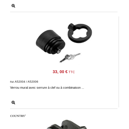
33, 00 €
TTC
A52004 / A52006
Réf.
Verrou mural avec serrure à clef ou à combinaison ...