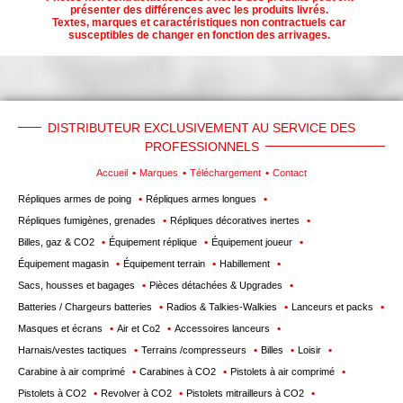
présenter des différences avec les produits livrés.
Textes, marques et caractéristiques non contractuels car
susceptibles de changer en fonction des arrivages.
DISTRIBUTEUR EXCLUSIVEMENT AU SERVICE DES
PROFESSIONNELS
Accueil
Marques
Téléchargement
Contact
Répliques armes de poing
Répliques armes longues
Répliques fumigènes, grenades
Répliques décoratives inertes
Billes, gaz & CO2
Équipement réplique
Équipement joueur
Équipement magasin
Équipement terrain
Habillement
Sacs, housses et bagages
Pièces détachées & Upgrades
Batteries / Chargeurs batteries
Radios & Talkies-Walkies
Lanceurs et packs
Masques et écrans
Air et Co2
Accessoires lanceurs
Harnais/vestes tactiques
Terrains /compresseurs
Billes
Loisir
Carabine à air comprimé
Carabines à CO2
Pistolets à air comprimé
Pistolets à CO2
Revolver à CO2
Pistolets mitrailleurs à CO2