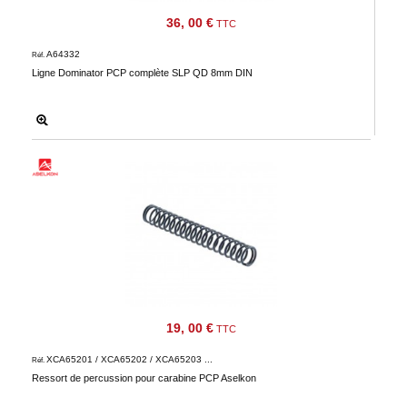
Téléchargement
36, 00 €
TTC
Service
A64332
Réf.
après
Ligne Dominator PCP complète SLP QD 8mm DIN
vente
C.G.V.
Nous
contacter
Paramètres
de vos
newsletters
19, 00 €
TTC
XCA65201 / XCA65202 / XCA65203 ...
Réf.
Ressort de percussion pour carabine PCP Aselkon