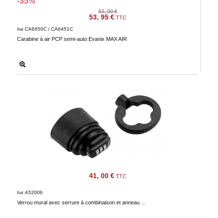
-35%
83, 00 €
53, 95 €
TTC
CA6450C / CA6451C
Réf.
Carabine à air PCP semi-auto Evanix MAX AIR
41, 00 €
TTC
A52006
Réf.
Verrou mural avec serrure à combinaison et anneau ...