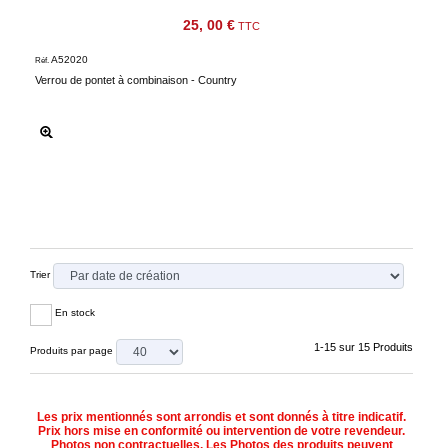
25, 00 €
TTC
A52020
Réf.
Verrou de pontet à combinaison - Country
Trier
En stock
1-15 sur 15 Produits
Produits par page
Les prix mentionnés sont arrondis et sont donnés à titre indicatif.
Prix hors mise en conformité ou intervention de votre revendeur.
Photos non contractuelles. Les Photos des produits peuvent