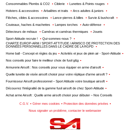
Consommables Plombs & CO2
Ciblerie
Lunettes & Points rouges
Holsters & accessoires
Arbalètes et traits
Arcs adultes & juniors
Flèches, cibles & accessoires
Lance-pierres & billes
Survie & bushcraft
Couteaux, haches & machettes
Lampes torches
Auto-défense
Détecteurs de métaux
Caméras et caméras thermiques
Jouets
Sport-Attitude recrute !
Qui-sommes-nous ?
CHARTE EUROP-ARM / SPORT-ATTITUDE / ARMSCO DE PROTECTION DES
DONNÉES PERSONNELLES DANS LE CADRE DE LA RGPD
Home ball - Concept et règles du jeu
Activités et jeux de plein air - Sport-Attitude
Nos conseils pour faire le meilleur choix de fusil g&g
Armurerie Airsoft : Nos conseils pour vous équiper en arme d'airsoft
Quelle lunette de visée airsoft choisir pour votre réplique d'arme airsoft ?
Fournisseur Airsoft professionnel – Sport Attitude votre boutique airsoft
Découvrez l'intégralité de la gamme fusil airsoft de chez Sport-Attitude
Achat arme Airsoft : Quelle arme airsoft choisir pour débuter – Nos Conseils
C.G.V.
Gérer mes cookies
Protection des données privées
Nous signaler un problème, contacter le webmaster