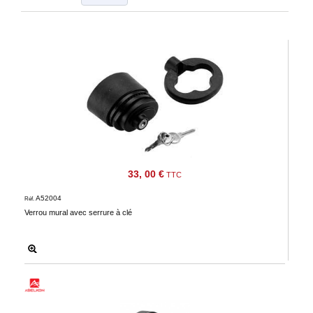
‣
&
Défense
Accueil
Marques
Téléchargements
C.G.V.
Contact
33, 00 €
TTC
Mon
A52004
Réf.
compte
Verrou mural avec serrure à clé
accueil
Consulter
mes
listes de
favoris