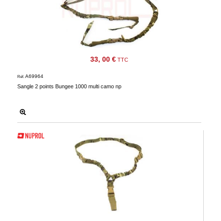
33, 00 €
TTC
A69964
Réf.
Sangle 2 points Bungee 1000 multi camo np