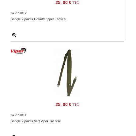
25, 00 €
TTC
Téléchargement
A61012
Réf.
Service
Sangle 2 points Coyotte Viper Tactical
après
vente
C.G.V.
Nous
contacter
Paramètres
de vos
newsletters
25, 00 €
TTC
A61011
Réf.
Sangle 2 points Vert Viper Tactical