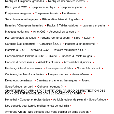
Répliques fumigènes, grenades
Répliques décoratives inertes
Billes, gaz & CO2
Équipement réplique
Équipement joueur
Équipement magasin
Équipement terrain
Habillement
Sacs, housses et bagages
Pièces détachées & Upgrades
Batteries / Chargeurs batteries
Radios & Talkies-Walkies
Lanceurs et packs
Masques et écrans
Air et Co2
Accessoires lanceurs
Harnais/vestes tactiques
Terrains /compresseurs
Billes
Loisir
Carabine à air comprimé
Carabines à CO2
Pistolets à air comprimé
Pistolets à CO2
Revolver à CO2
Pistolets mitrailleurs à CO2
Consommables Plombs & CO2
Ciblerie
Lunettes & Points rouges
Holsters & accessoires
Arbalètes et traits
Arcs adultes & juniors
Flèches, cibles & accessoires
Lance-pierres & billes
Survie & bushcraft
Couteaux, haches & machettes
Lampes torches
Auto-défense
Détecteurs de métaux
Caméras et caméras thermiques
Jouets
Sport-Attitude recrute !
Qui-sommes-nous ?
CHARTE EUROP-ARM / SPORT-ATTITUDE / ARMSCO DE PROTECTION DES
DONNÉES PERSONNELLES DANS LE CADRE DE LA RGPD
Home ball - Concept et règles du jeu
Activités et jeux de plein air - Sport-Attitude
Nos conseils pour faire le meilleur choix de fusil g&g
Armurerie Airsoft : Nos conseils pour vous équiper en arme d'airsoft