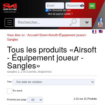
Parcourir
x
Fermer
Se Souvenir de moi
Arrivages
Mot de passe oublié ?
Nouveautés
Promotions
Vous êtes ici :
Accueil
>
Store
>
Airsoft
>
Équipement joueur
>
Sangles
Packs
Tous les produits «Airsoft
Top
- Équipement joueur -
ventes
Sangles»
‣
Airsoft
sangles 1, 2 et 3 points, dragonnes
‣
Paintball
Trier
Air
‣
En stock
Comprimé
1-21 sur 21 Produits
Produits par page
Outdoor