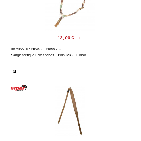
Consulter
mon
panier
Acheter
à
12, 00 €
TTC
nouveau
VE6078 / VE6077 / VE6076 ...
Réf.
Modifiez
Sangle tactique Crossbones 1 Point MK2 - Corso ...
vos
paramètres
de compte
Commandes
web
Mes
documents
Factures –
coffre-fort
numérique