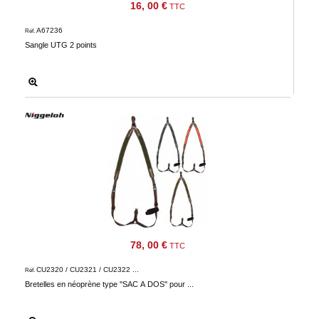
16, 00 €
TTC
A67236
Réf.
Sangle UTG 2 points
78, 00 €
TTC
CU2320 / CU2321 / CU2322 ...
Réf.
Bretelles en néoprène type ''SAC À DOS'' pour ...