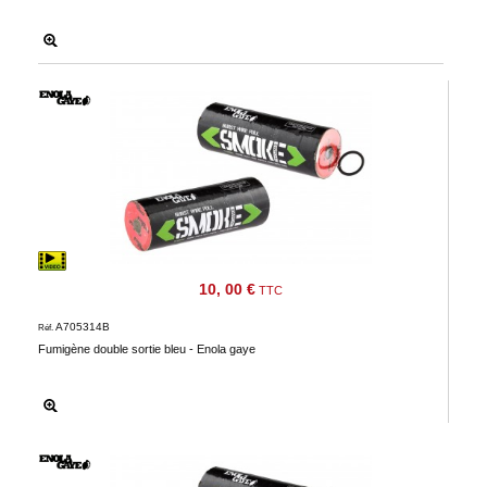
10, 00 €
TTC
A705314B
Réf.
Fumigène double sortie bleu - Enola gaye