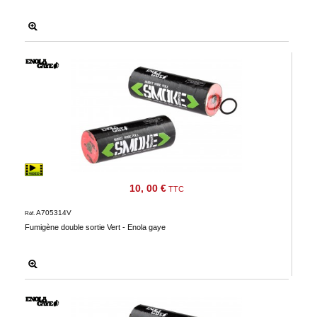
10, 00 €
TTC
A705314V
Réf.
Fumigène double sortie Vert - Enola gaye