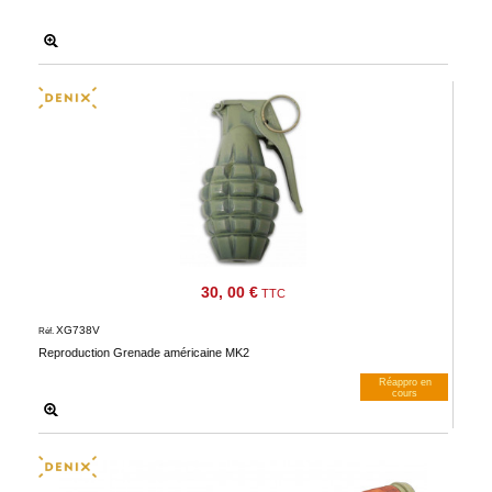
30, 00 €
TTC
XG738V
Réf.
Reproduction Grenade américaine MK2
Réappro en
cours
M’avertir dès dispos