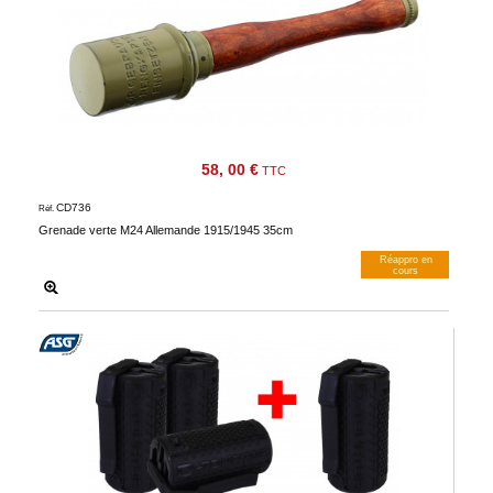
58, 00 €
TTC
CD736
Réf.
Grenade verte M24 Allemande 1915/1945 35cm
Réappro en
cours
M’avertir dès dispos