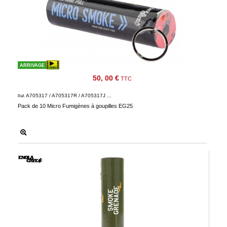
ARRIVAGE
50, 00 €
TTC
A705317 / A705317R / A705317J ...
Réf.
Pack de 10 Micro Fumigènes à goupilles EG25