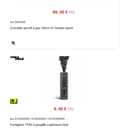
89, 00 €
TTC
A61408
Réf.
Grenade airsoft à gaz Storm D-Tonator jaune
9, 00 €
TTC
A705305N / A705305O / A705305RS ...
Réf.
Fumigène TP40 à goupille supérieure Noir