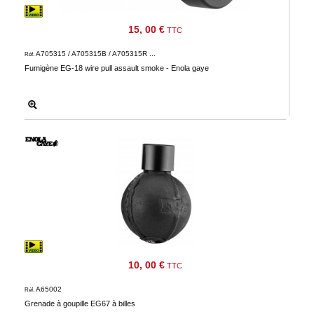
15, 00 €
TTC
A705315 / A705315B / A705315R ...
Réf.
Fumigène EG-18 wire pull assault smoke - Enola gaye
10, 00 €
TTC
A65002
Réf.
Grenade à goupille EG67 à billes