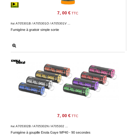
7, 00 €
TTC
A705301B / A705301O / A705301V ...
Réf.
Fumigène à grattoir simple sortie
7, 00 €
TTC
A705302B / A705302N / A705302 ...
Réf.
Fumigène à goupille Enola Gaye WP40 - 90 secondes