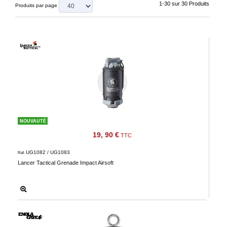
‣
&
1-30 sur 30 Produits
Produits par page
Défense
Accueil
Marques
Téléchargements
C.G.V.
Contact
NOUVAUTÉ
Mon
19, 90 €
TTC
compte
UG1082 / UG1083
Réf.
Lancer Tactical Grenade Impact Airsoft
accueil
Consulter
mes
listes de
favoris