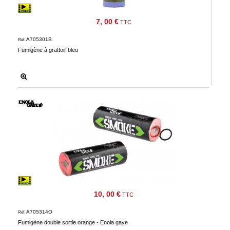
7, 00 €
TTC
A705301B
Réf.
Fumigène à grattoir bleu
10, 00 €
TTC
A705314O
Réf.
Fumigène double sortie orange - Enola gaye