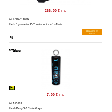
266, 00 €
TTC
PCKA61409N
Réf.
Pack 3 grenades D-Tonator noire + 1 offerte
Réappro en
cours
M’avertir dès dispos
7, 00 €
TTC
A65003
Réf.
Flash Bang 3.0 Enola Gaye