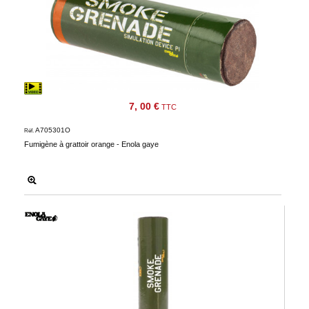
7, 00 €
TTC
A705301O
Réf.
Fumigène à grattoir orange - Enola gaye