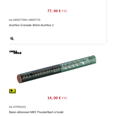
Téléchargement
77, 00 €
TTC
Service
A60077GN / A60077G
après
Réf.
AceHive Grenade 40mm AceHive 2
vente
C.G.V.
Nous
contacter
Paramètres
de vos
newsletters
14, 00 €
TTC
A705311U
Réf.
Baton détonnant MK5 Thunderflash à l'unité