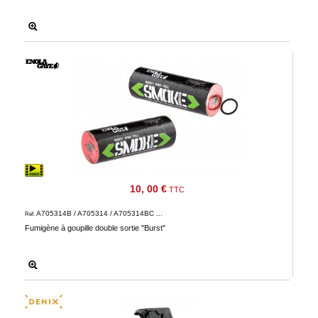
10, 00 €
TTC
A705314B / A705314 / A705314BC ...
Réf.
Fumigène à goupille double sortie "Burst"