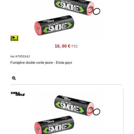
10, 00 €
TTC
A705314J
Réf.
Fumigène double sortie jaune - Enola gaye