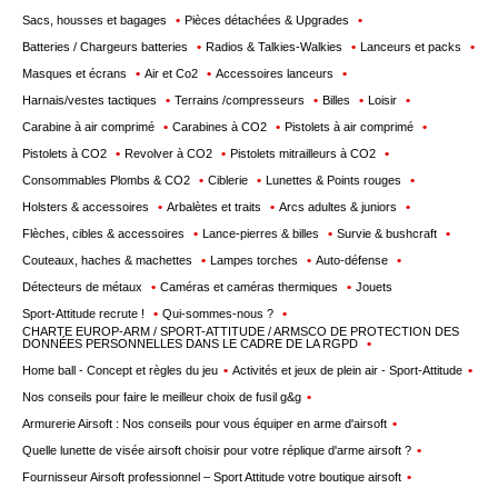
Sacs, housses et bagages
Pièces détachées & Upgrades
Batteries / Chargeurs batteries
Radios & Talkies-Walkies
Lanceurs et packs
Masques et écrans
Air et Co2
Accessoires lanceurs
Harnais/vestes tactiques
Terrains /compresseurs
Billes
Loisir
Carabine à air comprimé
Carabines à CO2
Pistolets à air comprimé
Pistolets à CO2
Revolver à CO2
Pistolets mitrailleurs à CO2
Consommables Plombs & CO2
Ciblerie
Lunettes & Points rouges
Holsters & accessoires
Arbalètes et traits
Arcs adultes & juniors
Flèches, cibles & accessoires
Lance-pierres & billes
Survie & bushcraft
Couteaux, haches & machettes
Lampes torches
Auto-défense
Détecteurs de métaux
Caméras et caméras thermiques
Jouets
Sport-Attitude recrute !
Qui-sommes-nous ?
CHARTE EUROP-ARM / SPORT-ATTITUDE / ARMSCO DE PROTECTION DES
DONNÉES PERSONNELLES DANS LE CADRE DE LA RGPD
Home ball - Concept et règles du jeu
Activités et jeux de plein air - Sport-Attitude
Nos conseils pour faire le meilleur choix de fusil g&g
Armurerie Airsoft : Nos conseils pour vous équiper en arme d'airsoft
Quelle lunette de visée airsoft choisir pour votre réplique d'arme airsoft ?
Fournisseur Airsoft professionnel – Sport Attitude votre boutique airsoft