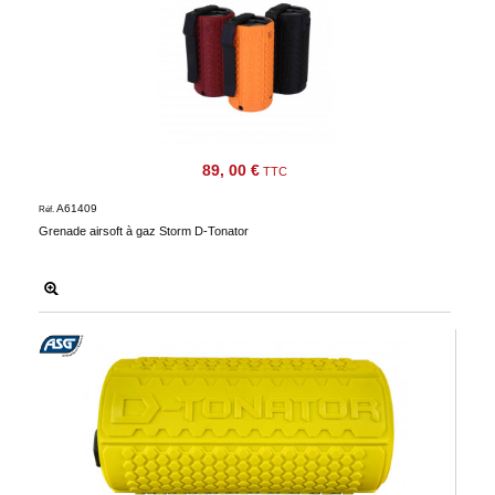
89, 00 €
TTC
A61409
Réf.
Grenade airsoft à gaz Storm D-Tonator