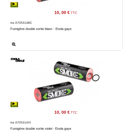
10, 00 €
TTC
A705314BC
Réf.
Fumigène double sortie blanc - Enola gaye
10, 00 €
TTC
A705314VI
Réf.
Fumigène double sortie violet - Enola gaye