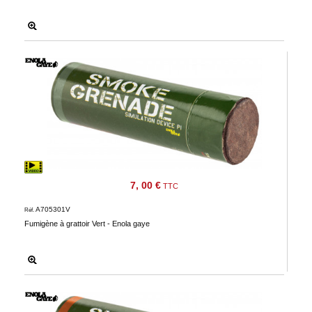
7, 00 €
TTC
A705301V
Réf.
Fumigène à grattoir Vert - Enola gaye