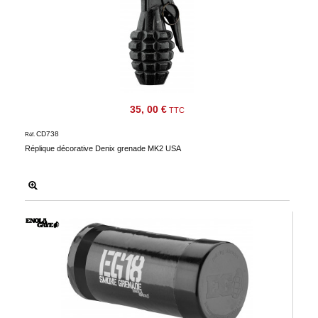
35, 00 €
TTC
CD738
Réf.
Réplique décorative Denix grenade MK2 USA