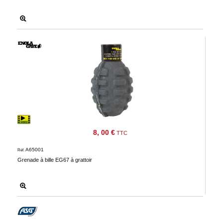
8, 00 €
TTC
A65001
Réf.
Grenade à bille EG67 à grattoir