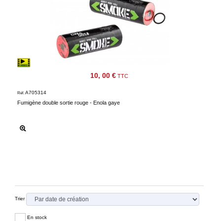
10, 00 €
TTC
A705314
Réf.
Fumigène double sortie rouge - Enola gaye
Trier
En stock