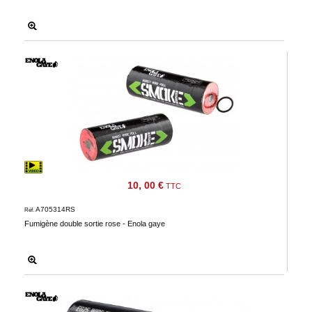
10, 00 €
TTC
A705314RS
Réf.
Fumigène double sortie rose - Enola gaye