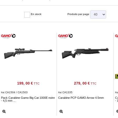
En stock
Produits par page
199, 00 €
279, 00 €
TTC
TTC
CA1504 / CA1503
CA1335
Réf.
Réf.
Ré
Pack Carabine Gamo Big Cat 1000E noire
Carabine PCP GAMO Arrow 4.5mm
C
- 4,5 mm ...
- 