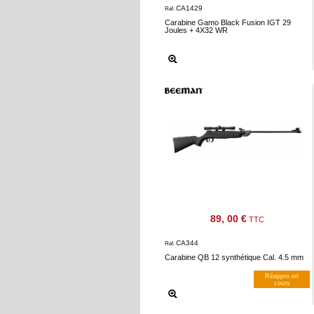
CA1429
Réf.
Carabine Gamo Black Fusion IGT 29
Joules + 4X32 WR
89, 00 €
TTC
CA344
Réf.
Carabine QB 12 synthétique Cal. 4.5 mm
Réappro en
cours
M’avertir dès dispos