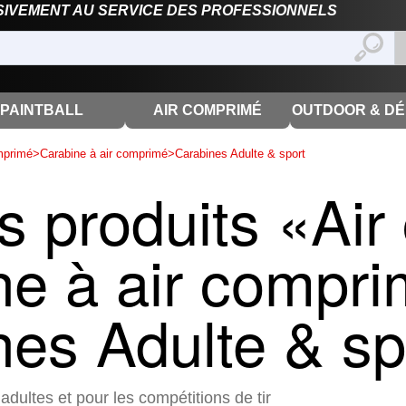
SIVEMENT AU SERVICE DES PROFESSIONNELS
PAINTBALL
AIR COMPRIMÉ
OUTDOOR & D
mprimé
>
Carabine à air comprimé
>
Carabines Adulte & sport
s produits «Air
e à air compri
nes Adulte & sp
dultes et pour les compétitions de tir