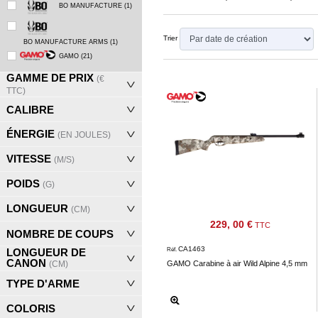
‣
&
BO MANUFACTURE
(1)
Défense
Trier
BO MANUFACTURE ARMS
(1)
Accueil
GAMO
(21)
GAMME DE PRIX
(€
Marques
TTC)
Téléchargements
CALIBRE
C.G.V.
ÉNERGIE
(EN JOULES)
Contact
VITESSE
(M/S)
POIDS
(G)
Mon
LONGUEUR
compte
(CM)
229, 00 €
TTC
accueil
NOMBRE DE COUPS
CA1463
Réf.
LONGUEUR DE
Consulter
CANON
GAMO Carabine à air Wild Alpine 4,5 mm
(CM)
mes
TYPE D'ARME
listes de
favoris
COLORIS