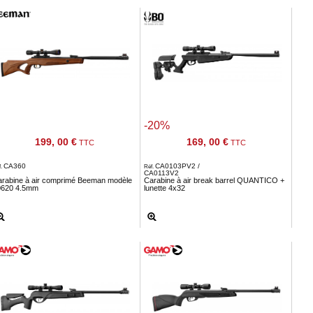
-20%
199, 00 €
169, 00 €
TTC
TTC
CA360
CA0103PV2 /
f.
Réf.
CA0113V2
arabine à air comprimé Beeman modèle
Carabine à air break barrel QUANTICO +
0620 4.5mm
lunette 4x32