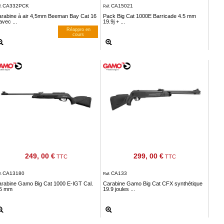
CA332PCK
CA15021
f.
Réf.
arabine à air 4,5mm Beeman Bay Cat 16
Pack Big Cat 1000E Barricade 4.5 mm
avec ...
19.9j + ...
Réappro en
cours
M’avertir dès dispos
249, 00 €
299, 00 €
TTC
TTC
CA13180
CA133
f.
Réf.
arabine Gamo Big Cat 1000 E-IGT Cal.
Carabine Gamo Big Cat CFX synthétique
.5 mm
19.9 joules ...