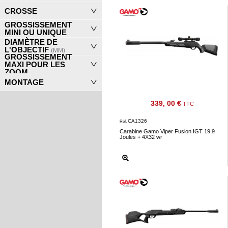
Consulter
CROSSE
mon
GROSSISSEMENT
MINI OU UNIQUE
panier
DIAMÈTRE DE
Acheter
L'OBJECTIF
(MM)
GROSSISSEMENT
à
MAXI POUR LES
ZOOM
nouveau
MONTAGE
Modifiez
vos
339, 00 €
TTC
paramètres
CA1326
Réf.
de compte
Carabine Gamo Viper Fusion IGT 19.9
Joules + 4X32 wr
Commandes
web
Mes
documents
Factures –
coffre-fort
numérique