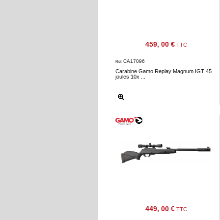
Téléchargement
Service
après
459, 00 €
TTC
vente
CA17096
Réf.
C.G.V.
Carabine Gamo Replay Magnum IGT 45
joules 10x ...
Nous
contacter
Paramètres
de vos
newsletters
449, 00 €
TTC