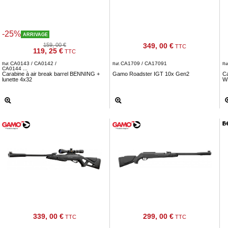
-25%
ARRIVAGE
159, 00 €
349, 00 €
TTC
119, 25 €
TTC
CA0143 / CA0142 /
CA1709 / CA17091
Réf.
Réf.
Ré
CA0144 ...
Carabine à air break barrel BENNING +
Gamo Roadster IGT 10x Gen2
C
lunette 4x32
W
339, 00 €
299, 00 €
TTC
TTC