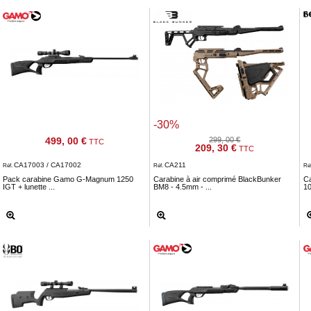
-30%
499, 00 €
299, 00 €
TTC
209, 30 €
TTC
CA17003 / CA17002
CA211
Réf.
Réf.
Ré
Pack carabine Gamo G-Magnum 1250
Carabine à air comprimé BlackBunker
C
IGT + lunette ...
BM8 - 4.5mm - ...
1