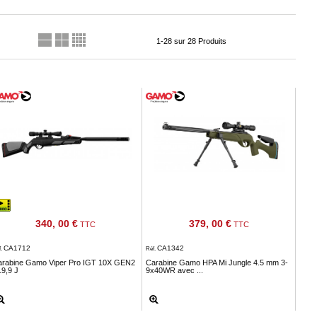
1-28 sur 28 Produits
340, 00 €
379, 00 €
TTC
TTC
CA1712
CA1342
f.
Réf.
arabine Gamo Viper Pro IGT 10X GEN2
Carabine Gamo HPA Mi Jungle 4.5 mm 3-
19,9 J
9x40WR avec ...