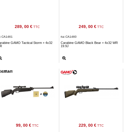
289, 00 €
249, 00 €
TTC
TTC
CA1461
CA1460
f.
Réf.
arabine GAMO Tactical Storm + 4x32
Carabine GAMO Black Bear + 4x32 WR
R
19.9J
99, 00 €
229, 00 €
TTC
TTC