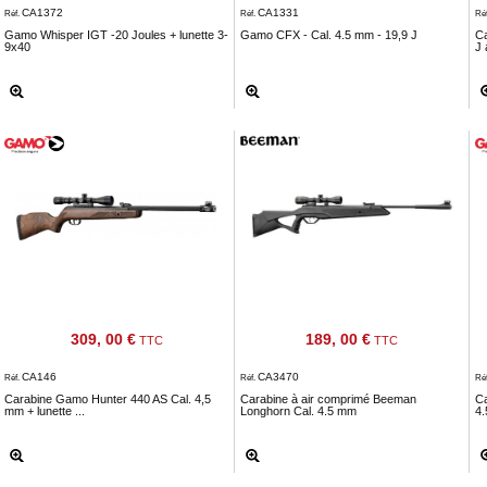
CA1372
CA1331
Réf.
Réf.
Ré
Gamo Whisper IGT -20 Joules + lunette 3-
Gamo CFX - Cal. 4.5 mm - 19,9 J
C
9x40
J 
309, 00 €
189, 00 €
TTC
TTC
CA146
CA3470
Réf.
Réf.
Ré
Carabine Gamo Hunter 440 AS Cal. 4,5
Carabine à air comprimé Beeman
C
mm + lunette ...
Longhorn Cal. 4.5 mm
4