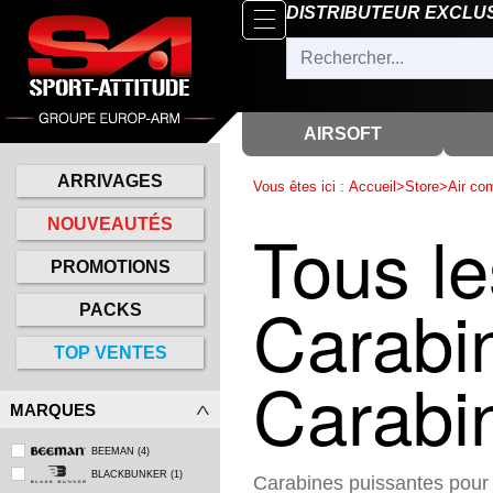
Parcourir
DISTRIBUTEUR EXCLU
x
Fermer
Arrivages
Nouveautés
AIRSOFT
Promotions
ARRIVAGES
Vous êtes ici :
Accueil
>
Store
>
Air co
Packs
Tous le
NOUVEAUTÉS
Top
PROMOTIONS
ventes
Carabin
PACKS
‣
Airsoft
TOP VENTES
‣
Carabi
Paintball
MARQUES
Air
‣
Comprimé
BEEMAN
(4)
Outdoor
BLACKBUNKER
(1)
Carabines puissantes pour a