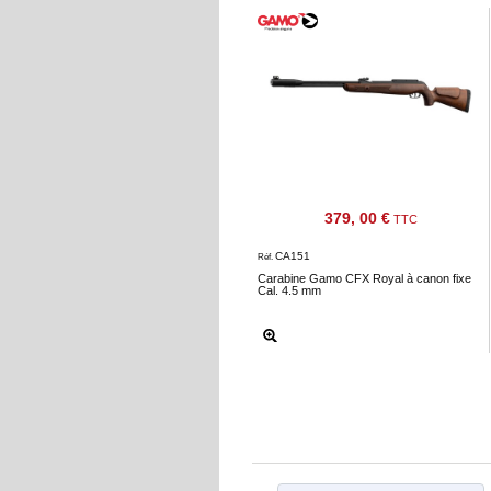
379, 00 €
TTC
CA151
Réf.
Carabine Gamo CFX Royal à canon fixe
Cal. 4.5 mm