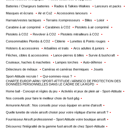
Batteries / Chargeurs batteries
Radios & Talkies-Walkies
Lanceurs et packs
Masques et écrans
Air et Co2
Accessoires lanceurs
Harnais/vestes tactiques
Terrains /compresseurs
Billes
Loisir
Carabine à air comprimé
Carabines à CO2
Pistolets à air comprimé
Pistolets à CO2
Revolver à CO2
Pistolets mitrailleurs à CO2
Consommables Plombs & CO2
Ciblerie
Lunettes & Points rouges
Holsters & accessoires
Arbalètes et traits
Arcs adultes & juniors
Flèches, cibles & accessoires
Lance-pierres & billes
Survie & bushcraft
Couteaux, haches & machettes
Lampes torches
Auto-défense
Détecteurs de métaux
Caméras et caméras thermiques
Jouets
Sport-Attitude recrute !
Qui-sommes-nous ?
CHARTE EUROP-ARM / SPORT-ATTITUDE / ARMSCO DE PROTECTION DES
DONNÉES PERSONNELLES DANS LE CADRE DE LA RGPD
Home ball - Concept et règles du jeu
Activités et jeux de plein air - Sport-Attitude
Nos conseils pour faire le meilleur choix de fusil g&g
Armurerie Airsoft : Nos conseils pour vous équiper en arme d'airsoft
Quelle lunette de visée airsoft choisir pour votre réplique d'arme airsoft ?
Fournisseur Airsoft professionnel – Sport Attitude votre boutique airsoft
Découvrez l'intégralité de la gamme fusil airsoft de chez Sport-Attitude