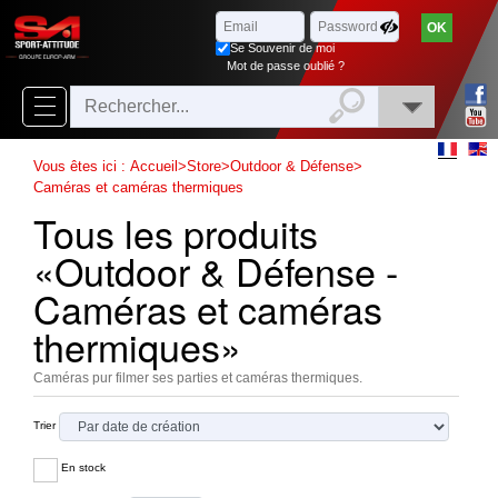
Parcourir
x
Fermer
Se Souvenir de moi
Arrivages
Mot de passe oublié ?
Nouveautés
Promotions
Vous êtes ici :
Accueil
>
Store
>
Outdoor & Défense
>
Caméras et caméras thermiques
Packs
Tous les produits
Top
«Outdoor & Défense -
ventes
Caméras et caméras
thermiques»
‣
Airsoft
‣
Paintball
Caméras pur filmer ses parties et caméras thermiques.
Air
‣
Trier
Comprimé
En stock
Outdoor