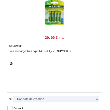
20, 00 €
TTC
NUM880
Réf.
Piles rechargeables type AA HR6 1,2 v - NUM'AXES
Trier
En stock