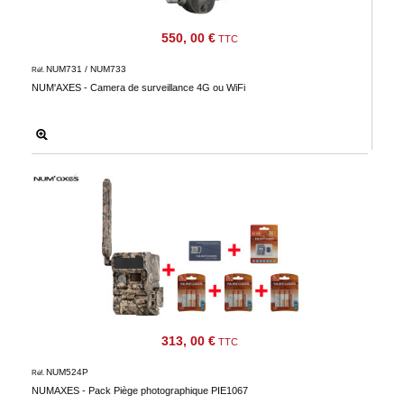
550, 00 €
TTC
NUM731 / NUM733
Réf.
NUM'AXES - Camera de surveillance 4G ou WiFi
313, 00 €
TTC
NUM524P
Réf.
NUMAXES - Pack Piège photographique PIE1067