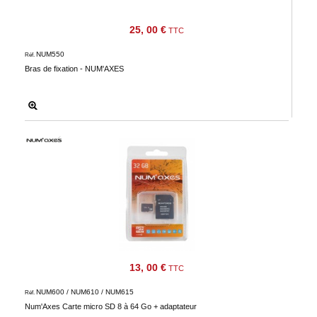
25, 00 €
TTC
NUM550
Réf.
Bras de fixation - NUM'AXES
13, 00 €
TTC
NUM600 / NUM610 / NUM615
Réf.
Num'Axes Carte micro SD 8 à 64 Go + adaptateur