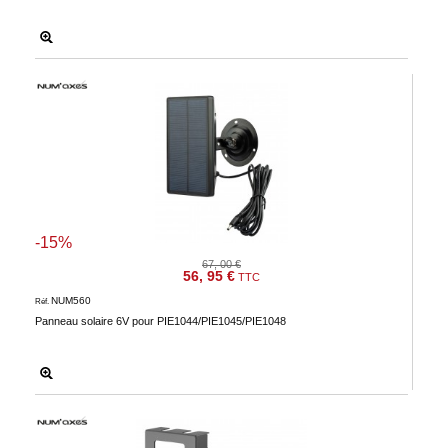
-15%
67, 00 €
56, 95 €
TTC
NUM560
Réf.
Panneau solaire 6V pour PIE1044/PIE1045/PIE1048