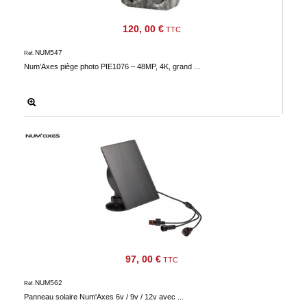
Téléchargement
120, 00 €
TTC
Service
NUM547
après
Réf.
Num’Axes piège photo PIE1076 – 48MP, 4K, grand ...
vente
C.G.V.
Nous
contacter
Paramètres
de vos
newsletters
97, 00 €
TTC
NUM562
Réf.
Panneau solaire Num'Axes 6v / 9v / 12v avec ...