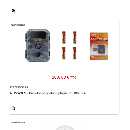
103, 00 €
TTC
NUM501P
Réf.
NUM'AXES - Pack Piège photographique PIE1066 + 4 ...