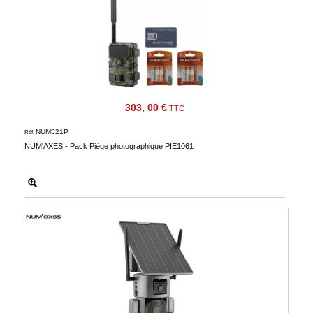
303, 00 €
TTC
NUM521P
Réf.
NUM'AXES - Pack Piège photographique PIE1061