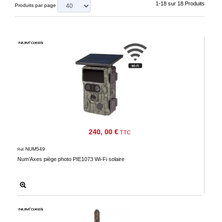
‣
&
1-18 sur 18 Produits
Produits par page
Défense
Accueil
Marques
Téléchargements
C.G.V.
Contact
Mon
240, 00 €
TTC
compte
NUM549
Réf.
Num’Axes piège photo PIE1073 Wi-Fi solaire
accueil
Consulter
mes
listes de
favoris