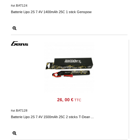
BAT124
Réf.
Batterie Lipo 2S 7.4V 1400mAh 25C 1 stick Genspow
26, 00 €
TTC
BAT128
Réf.
Batterie Lipo 2S 7.4V 1500mAh 25C 2 sticks T-Dean ...