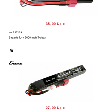
35, 00 €
TTC
BAT129
Réf.
Batterie 7,4v 2000 mah T-dean
27, 00 €
TTC