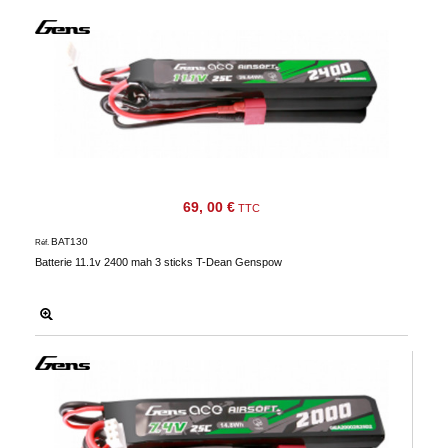
69, 00 €
TTC
BAT130
Réf.
Batterie 11.1v 2400 mah 3 sticks T-Dean Genspow