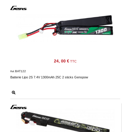
24, 00 €
TTC
BAT122
Réf.
Batterie Lipo 2S 7.4V 1300mAh 25C 2 sticks Genspow