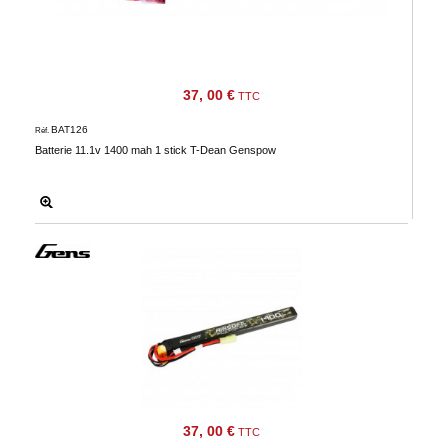
37, 00 €
TTC
BAT126
Réf.
Batterie 11.1v 1400 mah 1 stick T-Dean Genspow
37, 00 €
TTC