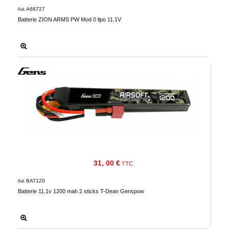
A68727
Réf.
Batterie ZION ARMS PW Mod 0 lipo 11.1V
31, 00 €
TTC
BAT120
Réf.
Batterie 11.1v 1200 mah 2 sticks T-Dean Genspow