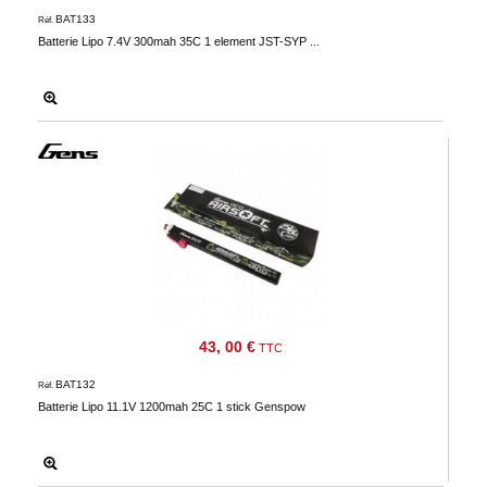
BAT133
Réf.
Batterie Lipo 7.4V 300mah 35C 1 element JST-SYP ...
43, 00 €
TTC
BAT132
Réf.
Batterie Lipo 11.1V 1200mah 25C 1 stick Genspow