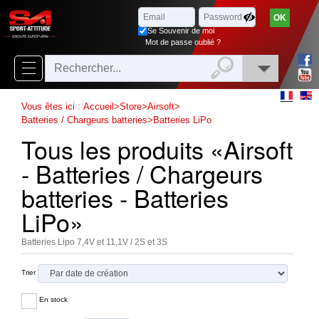
Parcourir
x
Fermer
Se Souvenir de moi
Arrivages
Mot de passe oublié ?
Nouveautés
Promotions
Vous êtes ici :
Accueil
>
Store
>
Airsoft
>
Batteries / Chargeurs batteries
>
Batteries LiPo
Packs
Tous les produits «Airsoft
Top
- Batteries / Chargeurs
ventes
batteries - Batteries
LiPo»
‣
Airsoft
‣
Paintball
Batteries Lipo 7,4V et 11,1V / 2S et 3S
Air
‣
Trier
Comprimé
En stock
Outdoor