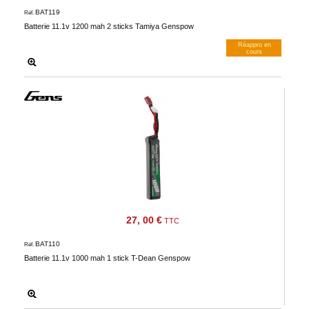
BAT119
Réf.
Batterie 11.1v 1200 mah 2 sticks Tamiya Genspow
Réappro en
cours
M’avertir dès dispos
27, 00 €
TTC
BAT110
Réf.
Batterie 11.1v 1000 mah 1 stick T-Dean Genspow