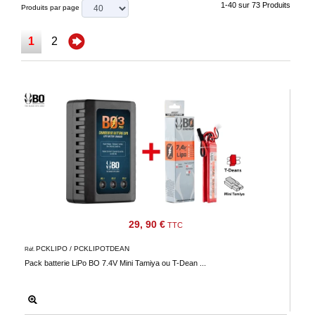
‣
&
1-40 sur 73 Produits
Produits par page
Défense
1
2
Accueil
Marques
Téléchargements
C.G.V.
Contact
Mon
compte
29, 90 €
TTC
accueil
PCKLIPO / PCKLIPOTDEAN
Réf.
Consulter
Pack batterie LiPo BO 7.4V Mini Tamiya ou T-Dean ...
mes
listes de
favoris