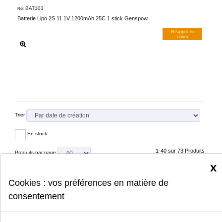
BAT103
Réf.
Batterie Lipo 2S 11.1V 1200mAh 25C 1 stick Genspow
Réappro en
cours
M’avertir dès dispos
Trier
En stock
1-40 sur 73 Produits
Produits par page
x
1
2
Cookies : vos préférences en matière de
consentement
Les prix mentionnés sont arrondis et sont donnés à titre indicatif.
Prix hors mise en conformité ou intervention de votre revendeur.