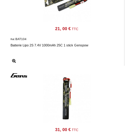
21, 00 €
TTC
BAT104
Réf.
Batterie Lipo 2S 7.4V 1000mAh 25C 1 stick Genspow
31, 00 €
TTC