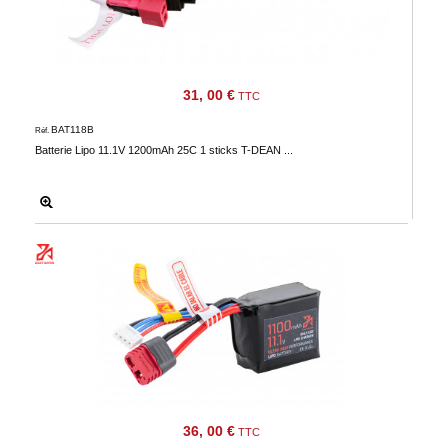
Téléchargement
Service
après
31, 00 €
TTC
vente
BAT118B
Réf.
C.G.V.
Batterie Lipo 11.1V 1200mAh 25C 1 sticks T-DEAN ...
Nous
contacter
Paramètres
de vos
newsletters
36, 00 €
TTC