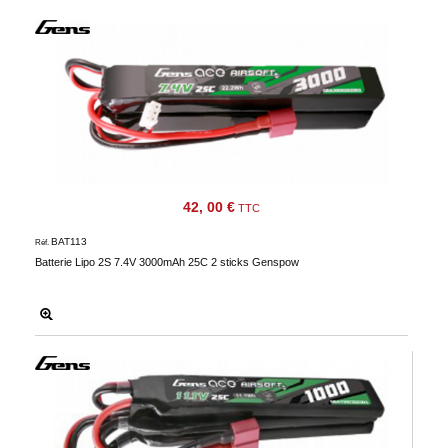
42, 00 €
TTC
BAT113
Réf.
Batterie Lipo 2S 7.4V 3000mAh 25C 2 sticks Genspow