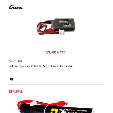
13, 00 €
TTC
BAT131
Réf.
Batterie Lipo 7.4V 250mah 35C 1 élément Genspow