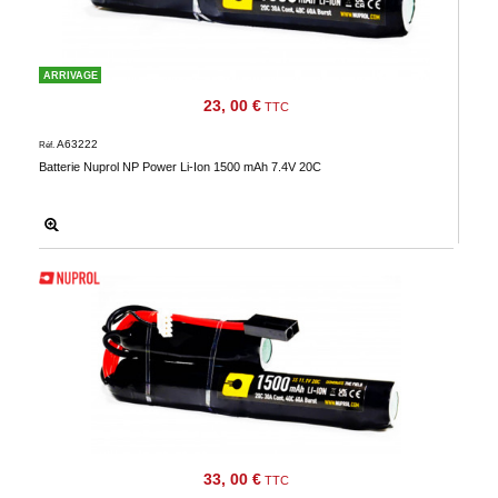
ARRIVAGE
23, 00 €
TTC
A63222
Réf.
Batterie Nuprol NP Power Li-Ion 1500 mAh 7.4V 20C
33, 00 €
TTC