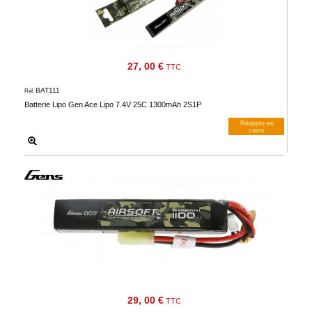
27, 00 €
TTC
BAT111
Réf.
Batterie Lipo Gen Ace Lipo 7.4V 25C 1300mAh 2S1P
Réappro en
cours
M’avertir dès dispos
29, 00 €
TTC