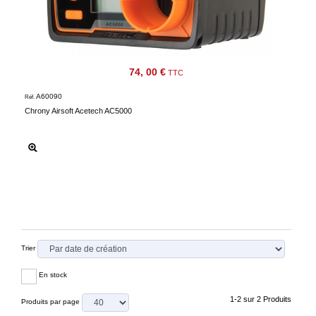
Consulter
mon
panier
Acheter
74, 00 €
TTC
à
A60090
Réf.
nouveau
Chrony Airsoft Acetech AC5000
Modifiez
vos
paramètres
de compte
Commandes
web
Mes
Trier
documents
En stock
Factures –
coffre-fort
1-2 sur 2 Produits
Produits par page
numérique