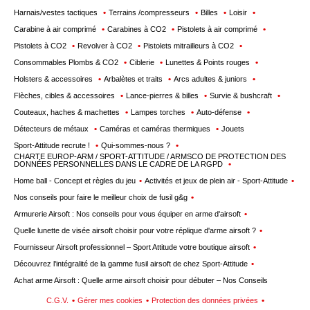
Harnais/vestes tactiques
Terrains /compresseurs
Billes
Loisir
Carabine à air comprimé
Carabines à CO2
Pistolets à air comprimé
Pistolets à CO2
Revolver à CO2
Pistolets mitrailleurs à CO2
Consommables Plombs & CO2
Ciblerie
Lunettes & Points rouges
Holsters & accessoires
Arbalètes et traits
Arcs adultes & juniors
Flèches, cibles & accessoires
Lance-pierres & billes
Survie & bushcraft
Couteaux, haches & machettes
Lampes torches
Auto-défense
Détecteurs de métaux
Caméras et caméras thermiques
Jouets
Sport-Attitude recrute !
Qui-sommes-nous ?
CHARTE EUROP-ARM / SPORT-ATTITUDE / ARMSCO DE PROTECTION DES
DONNÉES PERSONNELLES DANS LE CADRE DE LA RGPD
Home ball - Concept et règles du jeu
Activités et jeux de plein air - Sport-Attitude
Nos conseils pour faire le meilleur choix de fusil g&g
Armurerie Airsoft : Nos conseils pour vous équiper en arme d'airsoft
Quelle lunette de visée airsoft choisir pour votre réplique d'arme airsoft ?
Fournisseur Airsoft professionnel – Sport Attitude votre boutique airsoft
Découvrez l'intégralité de la gamme fusil airsoft de chez Sport-Attitude
Achat arme Airsoft : Quelle arme airsoft choisir pour débuter – Nos Conseils
C.G.V.
Gérer mes cookies
Protection des données privées