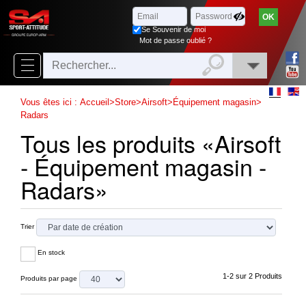
Parcourir
x
Fermer
Se Souvenir de moi
Arrivages
Mot de passe oublié ?
Nouveautés
Promotions
Vous êtes ici :
Accueil
>
Store
>
Airsoft
>
Équipement magasin
>
Radars
Packs
Tous les produits «Airsoft
Top
- Équipement magasin -
ventes
Radars»
‣
Airsoft
Trier
‣
Paintball
En stock
Air
‣
Comprimé
1-2 sur 2 Produits
Produits par page
Outdoor