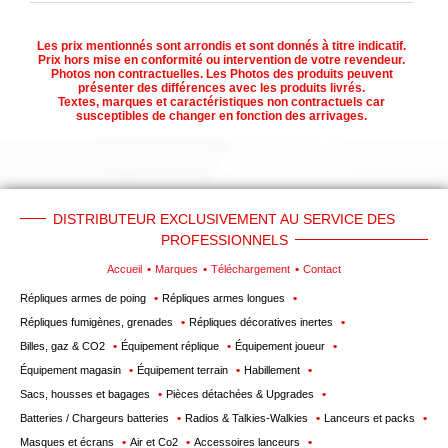
Téléchargement
Les prix mentionnés sont arrondis et sont donnés à titre indicatif.
Service
Prix hors mise en conformité ou intervention de votre revendeur.
Photos non contractuelles. Les Photos des produits peuvent
après
présenter des différences avec les produits livrés.
Textes, marques et caractéristiques non contractuels car
vente
susceptibles de changer en fonction des arrivages.
C.G.V.
Nous
contacter
DISTRIBUTEUR EXCLUSIVEMENT AU SERVICE DES
Paramètres
PROFESSIONNELS
de vos
Accueil
Marques
Téléchargement
Contact
newsletters
Répliques armes de poing
Répliques armes longues
Répliques fumigènes, grenades
Répliques décoratives inertes
Billes, gaz & CO2
Équipement réplique
Équipement joueur
Équipement magasin
Équipement terrain
Habillement
Sacs, housses et bagages
Pièces détachées & Upgrades
Batteries / Chargeurs batteries
Radios & Talkies-Walkies
Lanceurs et packs
Masques et écrans
Air et Co2
Accessoires lanceurs