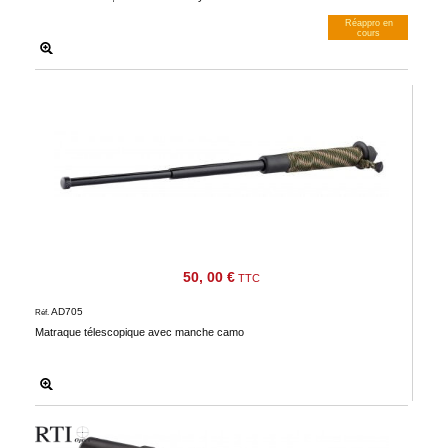
Réappro en
cours
M’avertir dès dispos
50, 00 €
TTC
AD705
Réf.
Matraque télescopique avec manche camo