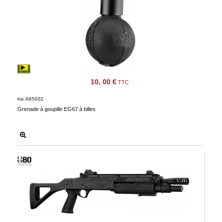
10, 00 €
TTC
A65002
Réf.
Grenade à goupille EG67 à billes