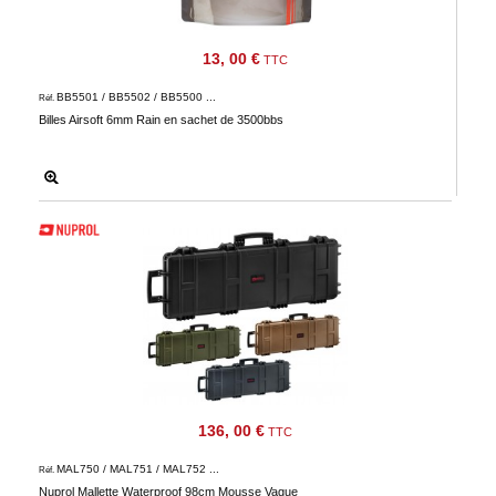
13, 00 €
TTC
BB5501 / BB5502 / BB5500 ...
Réf.
Billes Airsoft 6mm Rain en sachet de 3500bbs
136, 00 €
TTC
MAL750 / MAL751 / MAL752 ...
Réf.
Nuprol Mallette Waterproof 98cm Mousse Vague