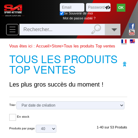
Parcourir
x
Fermer
Se Souvenir de moi
Arrivages
Mot de passe oublié ?
Nouveautés
Promotions
Vous êtes ici :
Accueil
>
Store
>
Tous les produits Top ventes
TOUS LES PRODUITS
Packs
TOP VENTES
Top
ventes
Les plus gros succès du moment !
‣
Airsoft
‣
Paintball
Trier
Air
‣
En stock
Comprimé
1-40 sur 53 Produits
Produits par page
Outdoor