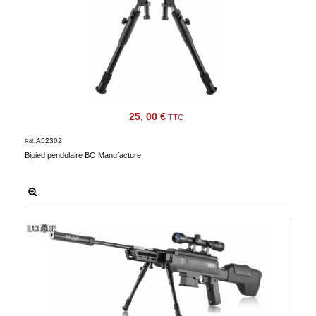
25, 00 €
TTC
A52302
Réf.
Bipied pendulaire BO Manufacture