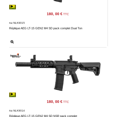
Téléchargement
180, 00 €
TTC
Service
après
NLK9015
Réf.
vente
Réplique AEG LT-15 GEN2 M4 SD pack complet Dual Ton
C.G.V.
Nous
contacter
Paramètres
de vos
newsletters
180, 00 €
TTC
NLK9014
Réf.
Réplique AEG LT-15 GEN2 M4 SD NSR pack complet