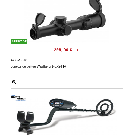
ARRIVAGE
299, 00 €
TTC
OP0310
Réf.
Lunette de battue Waldberg 1-8X24 IR