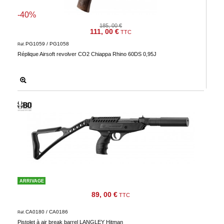
-40%
185, 00 €
111, 00 €
TTC
PG1059 / PG1058
Réf.
Réplique Airsoft revolver CO2 Chiappa Rhino 60DS 0,95J
ARRIVAGE
89, 00 €
TTC
CA0180 / CA0186
Réf.
Pistolet à air break barrel LANGLEY Hitman