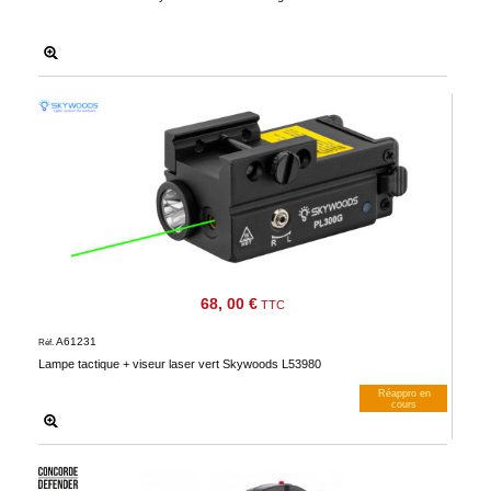
68, 00 €
TTC
A61231
Réf.
Lampe tactique + viseur laser vert Skywoods L53980
Réappro en
cours
M’avertir dès dispos