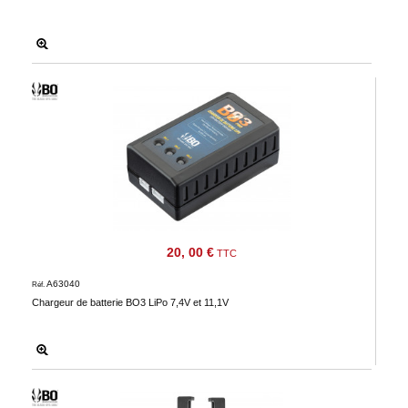
20, 00 €
TTC
A63040
Réf.
Chargeur de batterie BO3 LiPo 7,4V et 11,1V