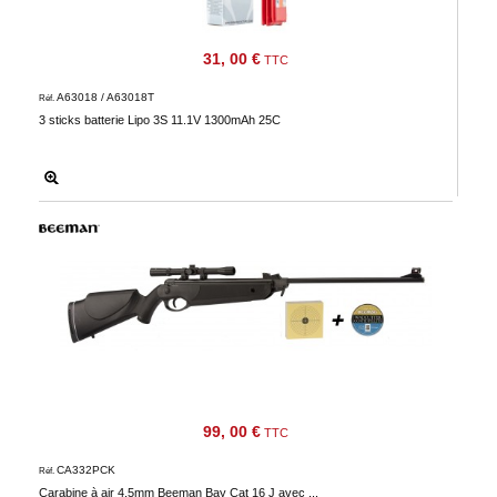
31, 00 €
TTC
A63018 / A63018T
Réf.
3 sticks batterie Lipo 3S 11.1V 1300mAh 25C
99, 00 €
TTC
CA332PCK
Réf.
Carabine à air 4,5mm Beeman Bay Cat 16 J avec ...