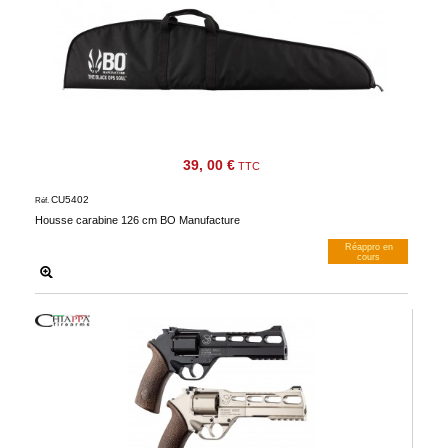
39, 00 €
TTC
CU5402
Réf.
Housse carabine 126 cm BO Manufacture
Réappro en
cours
M’avertir dès dispos