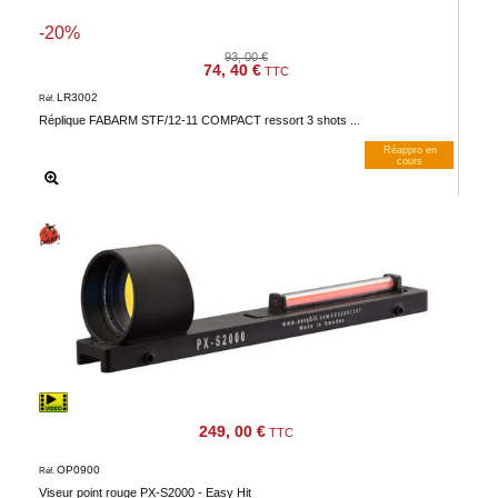
-20%
93, 00 €
74, 40 €
TTC
LR3002
Réf.
Réplique FABARM STF/12-11 COMPACT ressort 3 shots ...
Réappro en
cours
M’avertir dès dispos
249, 00 €
TTC
OP0900
Réf.
Viseur point rouge PX-S2000 - Easy Hit