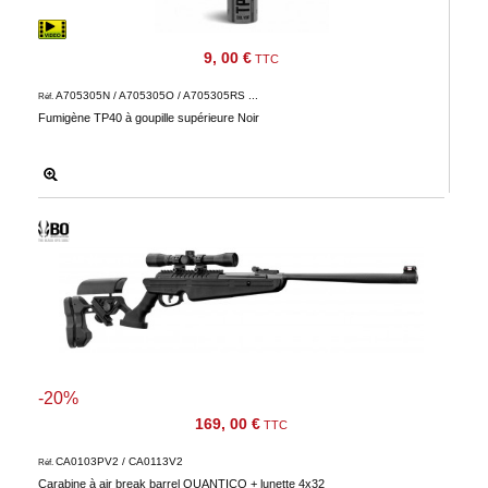
9, 00 €
TTC
A705305N / A705305O / A705305RS ...
Réf.
Fumigène TP40 à goupille supérieure Noir
-20%
169, 00 €
TTC
CA0103PV2 / CA0113V2
Réf.
Carabine à air break barrel QUANTICO + lunette 4x32