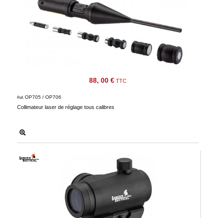
88, 00 €
TTC
OP705 / OP706
Réf.
Collimateur laser de réglage tous calibres