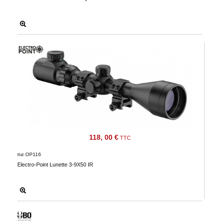
118, 00 €
TTC
OP116
Réf.
Electro-Point Lunette 3-9X50 IR