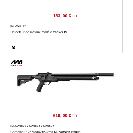
153, 00 €
TTC
A53312
Réf.
Détecteur de métaux modèle tracker IV
619, 00 €
TTC
CA6603 / CA6605 / CA6607
Réf.
Carabine PCP Macavity Arms M2 version longue