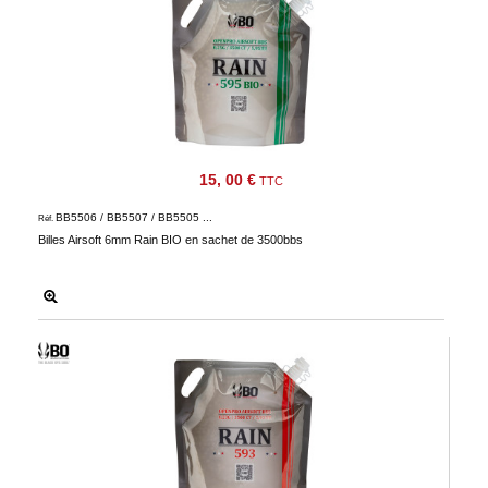
15, 00 €
TTC
BB5506 / BB5507 / BB5505 ...
Réf.
Billes Airsoft 6mm Rain BIO en sachet de 3500bbs