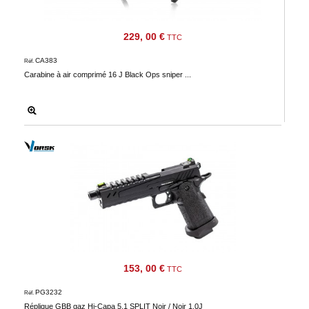
229, 00 €
TTC
CA383
Réf.
Carabine à air comprimé 16 J Black Ops sniper ...
153, 00 €
TTC
PG3232
Réf.
Réplique GBB gaz Hi-Capa 5.1 SPLIT Noir / Noir 1,0J