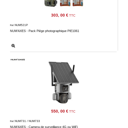
303, 00 €
TTC
NUM521P
Réf.
NUM'AXES - Pack Piège photographique PIE1061
550, 00 €
TTC
NUM731 / NUM733
Réf.
NUM'AXES - Camera de surveillance 4G ou WiFi