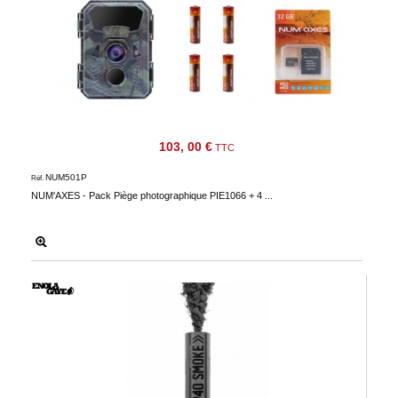
103, 00 €
TTC
NUM501P
Réf.
NUM'AXES - Pack Piège photographique PIE1066 + 4 ...