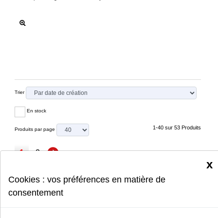
Trier
En stock
1-40 sur 53 Produits
Produits par page
1
2
x
Cookies : vos préférences en matière de
Les prix mentionnés sont arrondis et sont donnés à titre indicatif.
consentement
Prix hors mise en conformité ou intervention de votre revendeur.
Photos non contractuelles. Les Photos des produits peuvent
présenter des différences avec les produits livrés.
Textes, marques et caractéristiques non contractuels car