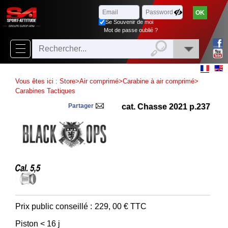
Parcourir
x
Fermer
Se Souvenir de moi
Arrivages
Mot de passe oublié ?
Nouveautés
Promotions
Vous êtes ici :
Store
>
Air comprimé
>
Carabine à air comprimé
>
Packs
Carabines Tactiques
Partager
cat. Chasse 2021 p.237
Top
ventes
‣
Airsoft
‣
Paintball
Air
‣
Comprimé
Prix public conseillé :
229, 00
€ TTC
Outdoor
Piston < 16 j