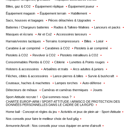
Billes, gaz & CO2
Équipement réplique
Équipement joueur
Équipement magasin
Équipement terrain
Habillement
Sacs, housses et bagages
Pièces détachées & Upgrades
Batteries / Chargeurs batteries
Radios & Talkies-Walkies
Lanceurs et packs
Masques et écrans
Air et Co2
Accessoires lanceurs
Harnais/vestes tactiques
Terrains /compresseurs
Billes
Loisir
Carabine à air comprimé
Carabines à CO2
Pistolets à air comprimé
Pistolets à CO2
Revolver à CO2
Pistolets mitrailleurs à CO2
Consommables Plombs & CO2
Ciblerie
Lunettes & Points rouges
Holsters & accessoires
Arbalètes et traits
Arcs adultes & juniors
Flèches, cibles & accessoires
Lance-pierres & billes
Survie & bushcraft
Couteaux, haches & machettes
Lampes torches
Auto-défense
Détecteurs de métaux
Caméras et caméras thermiques
Jouets
Sport-Attitude recrute !
Qui-sommes-nous ?
CHARTE EUROP-ARM / SPORT-ATTITUDE / ARMSCO DE PROTECTION DES
DONNÉES PERSONNELLES DANS LE CADRE DE LA RGPD
Home ball - Concept et règles du jeu
Activités et jeux de plein air - Sport-Attitude
Nos conseils pour faire le meilleur choix de fusil g&g
Armurerie Airsoft : Nos conseils pour vous équiper en arme d'airsoft