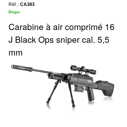
‣
&
Réf. :
CA383
Défense
Dispo
Carabine à air comprimé 16
Accueil
Marques
J Black Ops sniper cal. 5,5
Téléchargements
mm
C.G.V.
Contact
Mon
compte
accueil
Consulter
mes
listes de
favoris