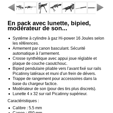
Consulter
mon
panier
En pack avec lunette, bipied,
Acheter
modérateur de son...
à
nouveau
Système à cylindre à gaz Hi-power 16 Joules selon
les références.
Modifiez
Armement par canon basculant. Sécurité
vos
automatique à l'armement.
paramètres
Crosse synthétique avec appui joue réglable et
de compte
plaque de couche caoutchouc.
Bipied pendulaire pliable vers l'avant fixé sur rails
Commandes
Picatinny latéraux et muni d'un frein de dévers.
web
Trappe de rangement pour accessoires dans la
base du chargeur factice.
Mes
Modérateur de son (pour des tirs plus discrets).
documents
Lunette 4 x 32 sur rail Picatinny supérieur.
Factures –
Caractéristiques :
coffre-fort
Calibre : 5.5 mm
numérique
Canon : 450 mm