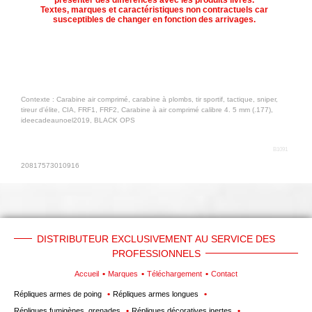
présenter des différences avec les produits livrés.
Textes, marques et caractéristiques non contractuels car
susceptibles de changer en fonction des arrivages.
Contexte : Carabine air comprimé, carabine à plombs, tir sportif, tactique, sniper,
tireur d'élite, CIA, FRF1, FRF2, Carabine à air comprimé calibre 4. 5 mm (.177),
ideecadeaunoel2019, BLACK OPS
B1091
20817573010916
DISTRIBUTEUR EXCLUSIVEMENT AU SERVICE DES
PROFESSIONNELS
Accueil
Marques
Téléchargement
Contact
Répliques armes de poing
Répliques armes longues
Répliques fumigènes, grenades
Répliques décoratives inertes