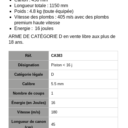
Longueur totale : 1150 mm
Téléchargement
Poids : 4.8 kg (toute équipée)
Service
Vitesse des plombs : 405 m/s avec des plombs
premium haute vitesse
après
Energie : 16 joules
vente
ARME DE CATÉGORIE D en vente libre aux plus de
C.G.V.
18 ans.
Nous
contacter
Réf.
CA383
Paramètres
Désignation
Piston < 16 j
de vos
Catégorie légale
D
newsletters
Calibre
5.5 mm
Nombre de coups
1
Énergie (en Joules)
16
Vitesse (m/s)
180
Longueur de canon
45
(cm)