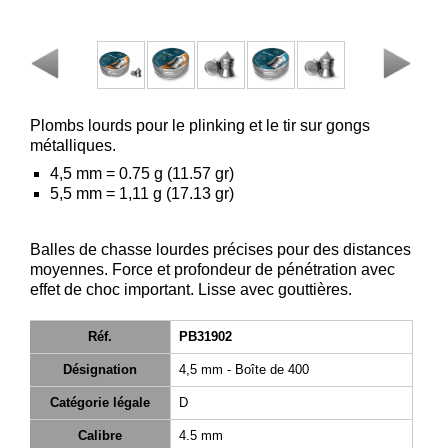
Consulter
mon
panier
Acheter
à
Plombs lourds pour le plinking et le tir sur gongs
nouveau
métalliques.
4,5 mm = 0.75 g (11.57 gr)
Modifiez
5,5 mm = 1,11 g (17.13 gr)
vos
paramètres
de compte
Balles de chasse lourdes précises pour des distances
moyennes. Force et profondeur de pénétration avec
Commandes
effet de choc important. Lisse avec gouttières.
web
Mes
Réf.
PB31902
documents
Désignation
4,5 mm - Boîte de 400
Factures –
Catégorie légale
D
coffre-fort
Calibre
4.5 mm
numérique