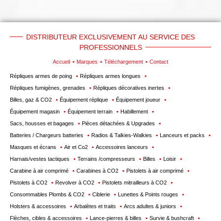
DISTRIBUTEUR EXCLUSIVEMENT AU SERVICE DES
PROFESSIONNELS
Accueil
Marques
Téléchargement
Contact
Répliques armes de poing
Répliques armes longues
Répliques fumigènes, grenades
Répliques décoratives inertes
Billes, gaz & CO2
Équipement réplique
Équipement joueur
Équipement magasin
Équipement terrain
Habillement
Sacs, housses et bagages
Pièces détachées & Upgrades
Batteries / Chargeurs batteries
Radios & Talkies-Walkies
Lanceurs et packs
Masques et écrans
Air et Co2
Accessoires lanceurs
Harnais/vestes tactiques
Terrains /compresseurs
Billes
Loisir
Carabine à air comprimé
Carabines à CO2
Pistolets à air comprimé
Pistolets à CO2
Revolver à CO2
Pistolets mitrailleurs à CO2
Consommables Plombs & CO2
Ciblerie
Lunettes & Points rouges
Holsters & accessoires
Arbalètes et traits
Arcs adultes & juniors
Flèches, cibles & accessoires
Lance-pierres & billes
Survie & bushcraft