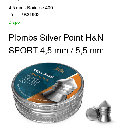
‣
&
4,5 mm - Boîte de 400
Défense
Réf. :
PB31902
Dispo
Accueil
Marques
Plombs Silver Point H&N
Téléchargements
SPORT 4,5 mm / 5,5 mm
C.G.V.
Contact
Mon
compte
accueil
Consulter
mes
listes de
favoris