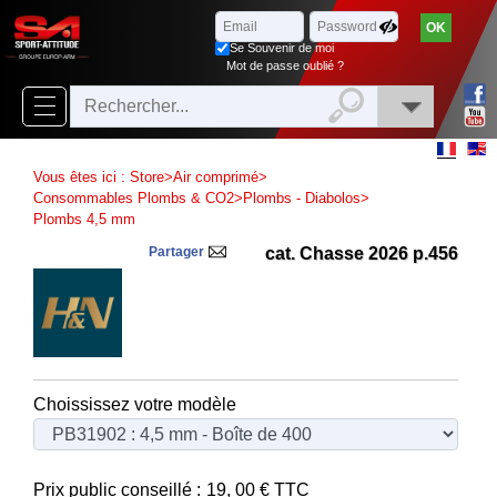
Parcourir
x
Fermer
Se Souvenir de moi
Arrivages
Mot de passe oublié ?
Nouveautés
Promotions
Vous êtes ici :
Store
>
Air comprimé
>
Packs
Consommables Plombs & CO2
>
Plombs - Diabolos
>
Plombs 4,5 mm
Top
Partager
cat. Chasse 2026 p.456
ventes
‣
Airsoft
‣
Paintball
Choississez votre modèle
Air
‣
Comprimé
Outdoor
Prix public conseillé :
19, 00
€ TTC