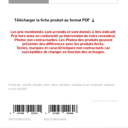
Télécharger la fiche produit au format PDF
Les prix mentionnés sont arrondis et sont donnés à titre indicatif.
Prix hors mise en conformité ou intervention de votre revendeur.
Photos non contractuelles. Les Photos des produits peuvent
présenter des différences avec les produits livrés.
Textes, marques et caractéristiques non contractuels car
susceptibles de changer en fonction des arrivages.
Contexte : plomb, plombs, plon, plom, plomber, munition à air comprimé, diabolo.,
H & N SPORT
92344500004
92345500003
4
047058
022611
4
047058
002606
4047058022611
4047058002606