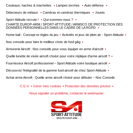
Couteaux, haches & machettes
Lampes torches
Auto-défense
Détecteurs de métaux
Caméras et caméras thermiques
Jouets
Sport-Attitude recrute !
Qui-sommes-nous ?
CHARTE EUROP-ARM / SPORT-ATTITUDE / ARMSCO DE PROTECTION DES
DONNÉES PERSONNELLES DANS LE CADRE DE LA RGPD
Home ball - Concept et règles du jeu
Activités et jeux de plein air - Sport-Attitude
Nos conseils pour faire le meilleur choix de fusil g&g
Armurerie Airsoft : Nos conseils pour vous équiper en arme d'airsoft
Quelle lunette de visée airsoft choisir pour votre réplique d'arme airsoft ?
Fournisseur Airsoft professionnel – Sport Attitude votre boutique airsoft
Découvrez l'intégralité de la gamme fusil airsoft de chez Sport-Attitude
Achat arme Airsoft : Quelle arme airsoft choisir pour débuter – Nos Conseils
C.G.V.
Gérer mes cookies
Protection des données privées
Nous signaler un problème, contacter le webmaster