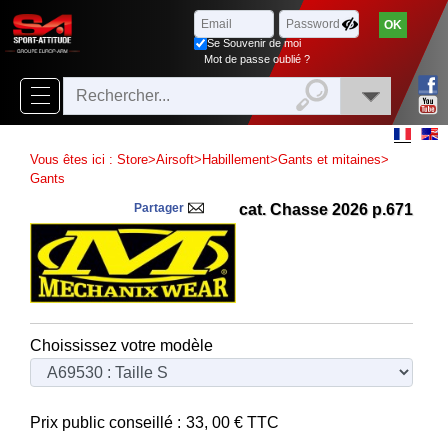
Parcourir
x
Fermer
Se Souvenir de moi
Arrivages
Mot de passe oublié ?
Nouveautés
Promotions
Vous êtes ici :
Store
>
Airsoft
>
Habillement
>
Gants et mitaines
>
Packs
Gants
Partager
cat. Chasse 2026 p.671
Top
ventes
‣
Airsoft
‣
Paintball
Choississez votre modèle
Air
‣
Comprimé
Prix public conseillé :
33, 00
€ TTC
Outdoor