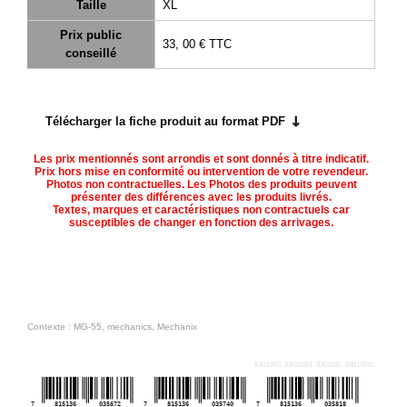
Taille
XL
Prix public
33, 00 €
TTC
conseillé
Télécharger la fiche produit au format PDF
Les prix mentionnés sont arrondis et sont donnés à titre indicatif.
Prix hors mise en conformité ou intervention de votre revendeur.
Photos non contractuelles. Les Photos des produits peuvent
présenter des différences avec les produits livrés.
Textes, marques et caractéristiques non contractuels car
susceptibles de changer en fonction des arrivages.
Contexte : MG-55, mechanics, Mechanix
830105S
830105M
830105L
830105XL
7
815136
035672
7
815136
035740
7
815136
035818