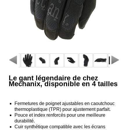
Consulter
mon
panier
Acheter
à
nouveau
Modifiez
vos
paramètres
de compte
Le gant légendaire de chez
Commandes
Mechanix, disponible en 4 tailles
web
Mes
Fermetures de poignet ajustables en caoutchouc
documents
thermoplastique (TPR) pour ajustement parfait.
Factures –
Pouce et index renforcés pour une meilleure
durabilité.
coffre-fort
Cuir synthétique compatible avec les écrans
numérique