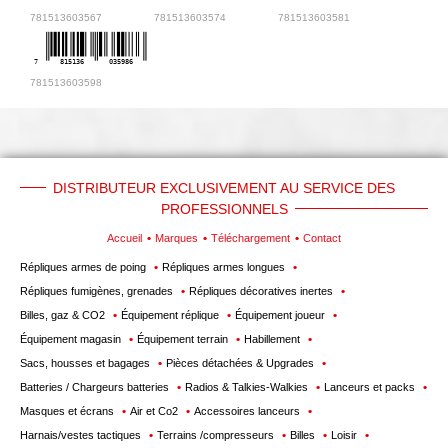
781513603567
781513603574
781513603581
7
815136
035986
781513603598
DISTRIBUTEUR EXCLUSIVEMENT AU SERVICE DES
PROFESSIONNELS
Accueil
Marques
Téléchargement
Contact
Répliques armes de poing
Répliques armes longues
Répliques fumigènes, grenades
Répliques décoratives inertes
Billes, gaz & CO2
Équipement réplique
Équipement joueur
Équipement magasin
Équipement terrain
Habillement
Sacs, housses et bagages
Pièces détachées & Upgrades
Batteries / Chargeurs batteries
Radios & Talkies-Walkies
Lanceurs et packs
Masques et écrans
Air et Co2
Accessoires lanceurs
Harnais/vestes tactiques
Terrains /compresseurs
Billes
Loisir