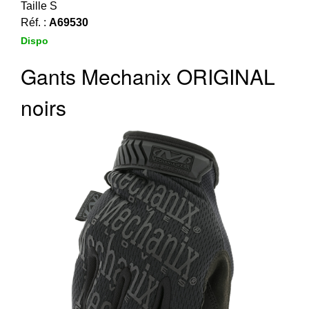
‣
&
Taille S
Défense
Réf. :
A69530
Dispo
Accueil
Gants Mechanix ORIGINAL
Marques
noirs
Téléchargements
C.G.V.
Contact
Mon
compte
accueil
Consulter
mes
listes de
favoris