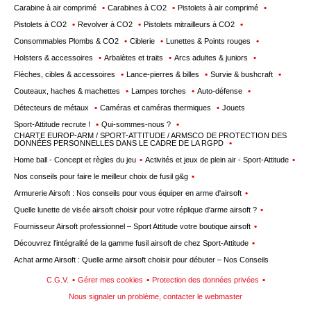
Carabine à air comprimé
Carabines à CO2
Pistolets à air comprimé
Pistolets à CO2
Revolver à CO2
Pistolets mitrailleurs à CO2
Consommables Plombs & CO2
Ciblerie
Lunettes & Points rouges
Holsters & accessoires
Arbalètes et traits
Arcs adultes & juniors
Flèches, cibles & accessoires
Lance-pierres & billes
Survie & bushcraft
Couteaux, haches & machettes
Lampes torches
Auto-défense
Détecteurs de métaux
Caméras et caméras thermiques
Jouets
Sport-Attitude recrute !
Qui-sommes-nous ?
CHARTE EUROP-ARM / SPORT-ATTITUDE / ARMSCO DE PROTECTION DES
DONNÉES PERSONNELLES DANS LE CADRE DE LA RGPD
Home ball - Concept et règles du jeu
Activités et jeux de plein air - Sport-Attitude
Nos conseils pour faire le meilleur choix de fusil g&g
Armurerie Airsoft : Nos conseils pour vous équiper en arme d'airsoft
Quelle lunette de visée airsoft choisir pour votre réplique d'arme airsoft ?
Fournisseur Airsoft professionnel – Sport Attitude votre boutique airsoft
Découvrez l'intégralité de la gamme fusil airsoft de chez Sport-Attitude
Achat arme Airsoft : Quelle arme airsoft choisir pour débuter – Nos Conseils
C.G.V.
Gérer mes cookies
Protection des données privées
Nous signaler un problème, contacter le webmaster