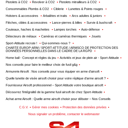
Pistolets à CO2
Revolver à CO2
Pistolets mitrailleurs à CO2
Consommables Plombs & CO2
Ciblerie
Lunettes & Points rouges
Holsters & accessoires
Arbalètes et traits
Arcs adultes & juniors
Flèches, cibles & accessoires
Lance-pierres & billes
Survie & bushcraft
Couteaux, haches & machettes
Lampes torches
Auto-défense
Détecteurs de métaux
Caméras et caméras thermiques
Jouets
Sport-Attitude recrute !
Qui-sommes-nous ?
CHARTE EUROP-ARM / SPORT-ATTITUDE / ARMSCO DE PROTECTION DES
DONNÉES PERSONNELLES DANS LE CADRE DE LA RGPD
Home ball - Concept et règles du jeu
Activités et jeux de plein air - Sport-Attitude
Nos conseils pour faire le meilleur choix de fusil g&g
Armurerie Airsoft : Nos conseils pour vous équiper en arme d'airsoft
Quelle lunette de visée airsoft choisir pour votre réplique d'arme airsoft ?
Fournisseur Airsoft professionnel – Sport Attitude votre boutique airsoft
Découvrez l'intégralité de la gamme fusil airsoft de chez Sport-Attitude
Achat arme Airsoft : Quelle arme airsoft choisir pour débuter – Nos Conseils
C.G.V.
Gérer mes cookies
Protection des données privées
Nous signaler un problème, contacter le webmaster