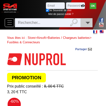
Parcourir
x
Fermer
Se Souvenir de moi
Arrivages
Mot de passe oublié ?
Nouveautés
Promotions
Vous êtes ici :
Store
>
Airsoft
>
Batteries / Chargeurs batteries
>
Packs
Fusibles & Connecteurs
Partager
Top
ventes
‣
Airsoft
PROMOTION
‣
Paintball
Prix public conseillé :
8, 00
€ TTC
Air
‣
3, 20
€ TTC
Comprimé
-60
Outdoor
%