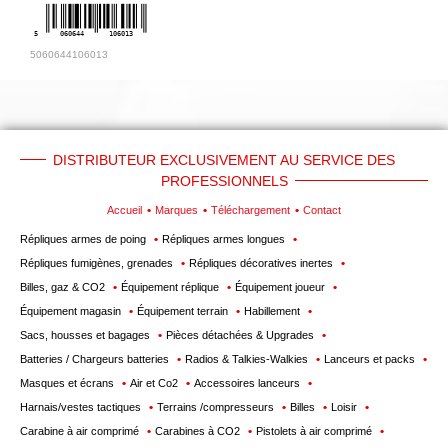
5
060644
106013
5060644106013
DISTRIBUTEUR EXCLUSIVEMENT AU SERVICE DES
PROFESSIONNELS
Accueil
Marques
Téléchargement
Contact
Répliques armes de poing
Répliques armes longues
Répliques fumigènes, grenades
Répliques décoratives inertes
Billes, gaz & CO2
Équipement réplique
Équipement joueur
Équipement magasin
Équipement terrain
Habillement
Sacs, housses et bagages
Pièces détachées & Upgrades
Batteries / Chargeurs batteries
Radios & Talkies-Walkies
Lanceurs et packs
Masques et écrans
Air et Co2
Accessoires lanceurs
Harnais/vestes tactiques
Terrains /compresseurs
Billes
Loisir
Carabine à air comprimé
Carabines à CO2
Pistolets à air comprimé