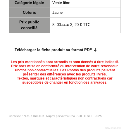
Catégorie légale
Vente libre
Téléchargement
Coloris
Jaune
Service
Prix public
après
8, 00
3, 20 €
TTC
€
TTC
conseillé
vente
C.G.V.
Nous
Télécharger la fiche produit au format PDF
contacter
Les prix mentionnés sont arrondis et sont donnés à titre indicatif.
Paramètres
Prix hors mise en conformité ou intervention de votre revendeur.
Photos non contractuelles. Les Photos des produits peuvent
de vos
présenter des différences avec les produits livrés.
Textes, marques et caractéristiques non contractuels car
newsletters
susceptibles de changer en fonction des arrivages.
Contexte : NPA-XT60-1PK, Nuprol,prixvnfev2024, SOLDESETE2025
NPA-XT60-1PK