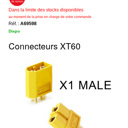
‣
&
de remise
Défense
Dans la limite des stocks disponibles
au moment de la prise en charge de votre commande
Accueil
Réf. :
A69598
Dispo
Marques
Téléchargements
Connecteurs XT60
C.G.V.
Contact
Mon
compte
accueil
Consulter
mes
listes de
favoris