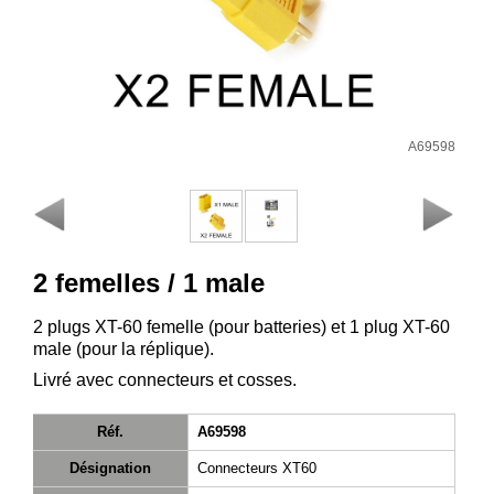
Consulter
mon
panier
Acheter
à
A69598
nouveau
Modifiez
vos
paramètres
de compte
2 femelles / 1 male
Commandes
2 plugs XT-60 femelle (pour batteries) et 1 plug XT-60
web
male (pour la réplique).
Mes
Livré avec connecteurs et cosses.
documents
Réf.
A69598
Factures –
coffre-fort
Désignation
Connecteurs XT60
numérique