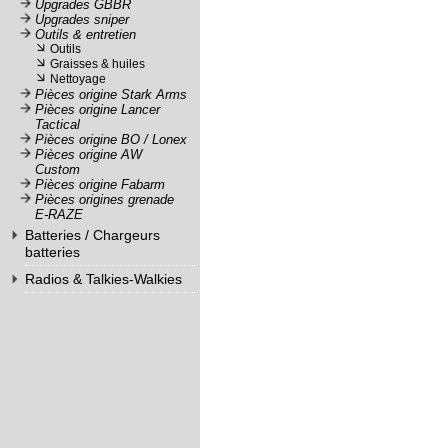
Upgrades GBBR
Traceurs
Upgrades sniper
Extension de canons
Téléchargement
Outils & entretien
Bipieds
Outils
Bipieds
Service
Graisses & huiles
Poignée Bi-pied
Nettoyage
après
Pièces origine Stark Arms
vente
Pièces origine Lancer
Tactical
C.G.V.
Pièces origine BO / Lonex
Pièces origine AW
Nous
Custom
Pièces origine Fabarm
contacter
Pièces origines grenade
E-RAZE
Paramètres
Batteries / Chargeurs
de vos
batteries
newsletters
Batteries NiMh
Radios & Talkies-Walkies
8,4 Volts
Radios VHF
9,6 Volts
Radios VHF
12 Volts
Accessoires VHF
Batteries LiPo
Talkies-Walkies
7,4 Volts
Talkies-Walkies
11,1 Volts
Accessoires Talkies-
Batteries Graphène
Walkies
Batteries Graphène 7,4 v
Téléphones
Batteries Graphène 11,1
v
Batteries LiFe