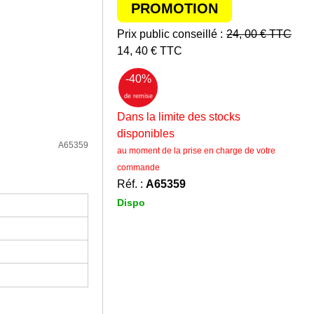
PROMOTION
Prix public conseillé :
24, 00
€ TTC
14, 40
€ TTC
-40
%
de remise
Dans la limite des stocks
disponibles
A65359
au moment de la prise en charge de votre
commande
Réf. :
A65359
Dispo