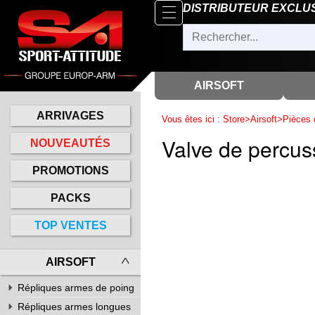
Parcourir
DISTRIBUTEUR EXCLU
x
Fermer
Arrivages
Nouveautés
AIRSOFT
Promotions
ARRIVAGES
Vous êtes ici :
Store
>
Airsoft
>
Pièces 
Packs
Valve de percus
NOUVEAUTÉS
Top
PROMOTIONS
ventes
PACKS
‣
Airsoft
TOP VENTES
‣
Paintball
Air
AIRSOFT
‣
Comprimé
Répliques armes de poing
Outdoor
Répliques à ressort
Répliques armes longues
Répliques de pistolets