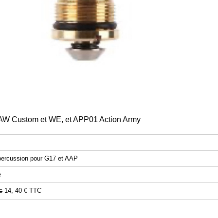
 AW Custom et WE, et APP01 Action Army
percussion pour G17 et AAP
e
14, 40 €
TTC
C