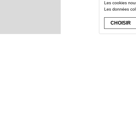
Les cookies nous
Les données col
CHOISIR
3
664245
131140
3664245131140