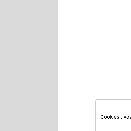
9,9 Volts
Chargeurs et accessoires
Chargeurs de batteries
Lipo Alarm
Fusibles & Connecteurs
Piles et accu
rechargeables
Cookies : vo