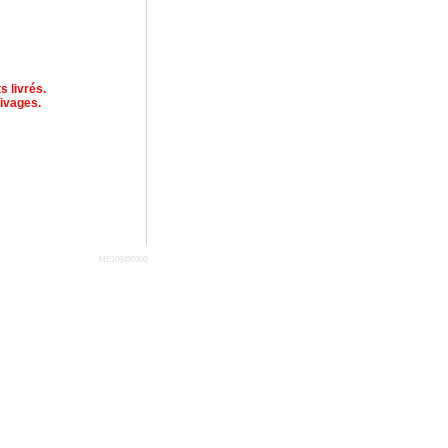
s livrés.
ivages.
ME109490300