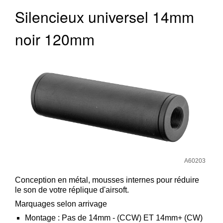
‣
&
Silencieux universel 14mm
Défense
noir 120mm
Accueil
Marques
Téléchargements
C.G.V.
Contact
Mon
compte
accueil
A60203
Consulter
Conception en métal, mousses internes pour réduire
le son de votre réplique d'airsoft.
mes
listes de
Marquages selon arrivage
favoris
Montage : Pas de 14mm - (CCW) ET 14mm+ (CW)