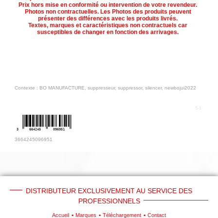
Prix hors mise en conformité ou intervention de votre revendeur.
Téléchargement
Photos non contractuelles. Les Photos des produits peuvent
présenter des différences avec les produits livrés.
Textes, marques et caractéristiques non contractuels car
Service
susceptibles de changer en fonction des arrivages.
après
vente
C.G.V.
Nous
Contexte : BO MANUFACTURE, suppresseur, suppressor, silencer, newbojui2022
contacter
Paramètres
S-1
de vos
3
664245
096951
newsletters
3664245096951
DISTRIBUTEUR EXCLUSIVEMENT AU SERVICE DES
PROFESSIONNELS
Accueil
Marques
Téléchargement
Contact