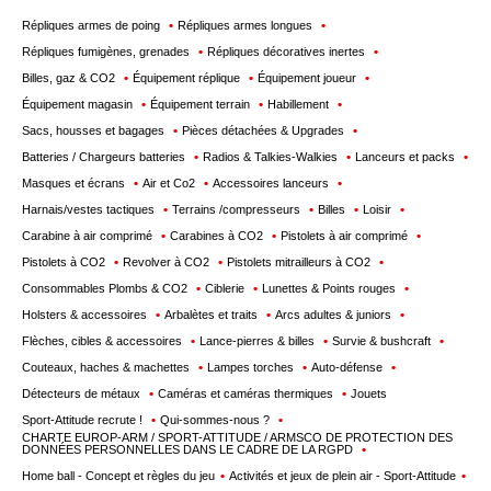
Répliques armes de poing
Répliques armes longues
Répliques fumigènes, grenades
Répliques décoratives inertes
Billes, gaz & CO2
Équipement réplique
Équipement joueur
Équipement magasin
Équipement terrain
Habillement
Sacs, housses et bagages
Pièces détachées & Upgrades
Batteries / Chargeurs batteries
Radios & Talkies-Walkies
Lanceurs et packs
Masques et écrans
Air et Co2
Accessoires lanceurs
Harnais/vestes tactiques
Terrains /compresseurs
Billes
Loisir
Carabine à air comprimé
Carabines à CO2
Pistolets à air comprimé
Pistolets à CO2
Revolver à CO2
Pistolets mitrailleurs à CO2
Consommables Plombs & CO2
Ciblerie
Lunettes & Points rouges
Holsters & accessoires
Arbalètes et traits
Arcs adultes & juniors
Flèches, cibles & accessoires
Lance-pierres & billes
Survie & bushcraft
Couteaux, haches & machettes
Lampes torches
Auto-défense
Détecteurs de métaux
Caméras et caméras thermiques
Jouets
Sport-Attitude recrute !
Qui-sommes-nous ?
CHARTE EUROP-ARM / SPORT-ATTITUDE / ARMSCO DE PROTECTION DES
DONNÉES PERSONNELLES DANS LE CADRE DE LA RGPD
Home ball - Concept et règles du jeu
Activités et jeux de plein air - Sport-Attitude