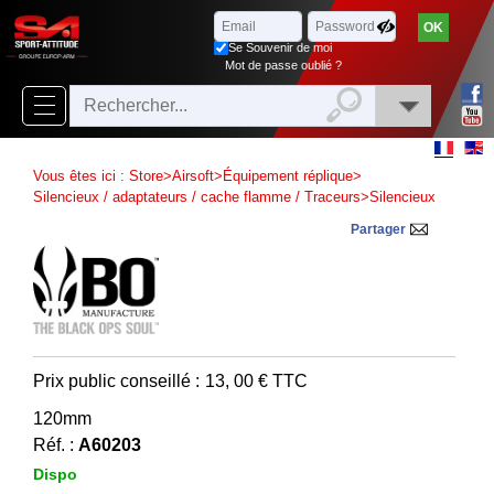
Parcourir
x
Fermer
Se Souvenir de moi
Arrivages
Mot de passe oublié ?
Nouveautés
Promotions
Vous êtes ici :
Store
>
Airsoft
>
Équipement réplique
>
Packs
Silencieux / adaptateurs / cache flamme / Traceurs
>
Silencieux
Partager
Top
ventes
‣
Airsoft
‣
Paintball
Prix public conseillé :
13, 00
€ TTC
Air
120mm
‣
Comprimé
Réf. :
A60203
Outdoor
Dispo