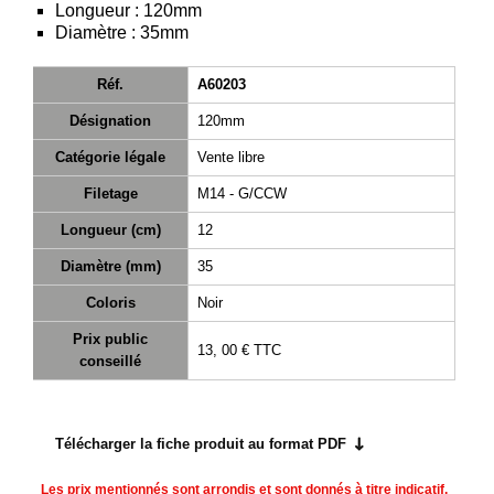
Longueur : 120mm
Consulter
Diamètre : 35mm
mon
panier
Réf.
A60203
Acheter
Désignation
120mm
à
Catégorie légale
Vente libre
nouveau
Filetage
M14 - G/CCW
Modifiez
vos
Longueur (cm)
12
paramètres
Diamètre (mm)
35
de compte
Coloris
Noir
Commandes
web
Prix public
13, 00 €
TTC
conseillé
Mes
documents
Factures –
Télécharger la fiche produit au format PDF
coffre-fort
numérique
Les prix mentionnés sont arrondis et sont donnés à titre indicatif.