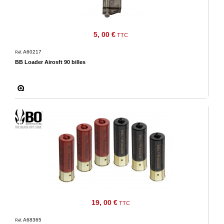
5, 00 €
TTC
A60217
Réf.
BB Loader Airosft 90 billes
19, 00 €
TTC
A68365
Réf.