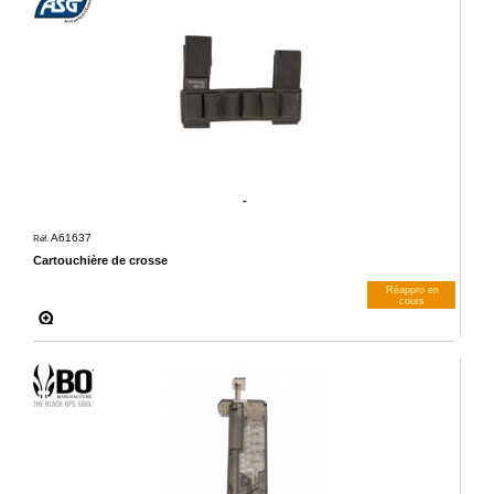
-
A61637
Réf.
Cartouchière de crosse
Réappro en
cours
M’avertir dès dispos