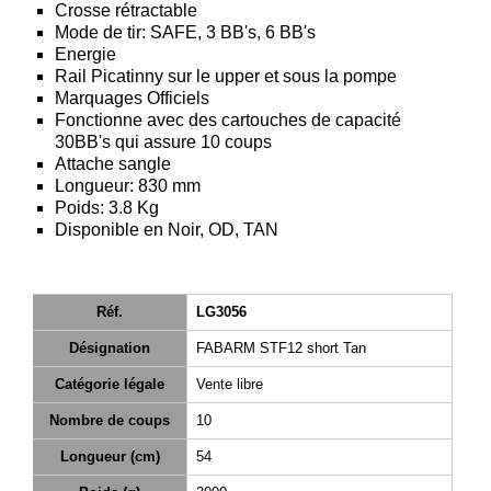
Crosse rétractable
Téléchargement
Mode de tir: SAFE, 3 BB's, 6 BB's
Energie
Service
Rail Picatinny sur le upper et sous la pompe
après
Marquages Officiels
vente
Fonctionne avec des cartouches de capacité
30BB's qui assure 10 coups
C.G.V.
Attache sangle
Nous
Longueur: 830 mm
Poids: 3.8 Kg
contacter
Disponible en Noir, OD, TAN
Paramètres
de vos
newsletters
Réf.
LG3056
Désignation
FABARM STF12 short Tan
Catégorie légale
Vente libre
Nombre de coups
10
Longueur (cm)
54