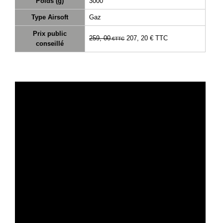
Poids (g)
3000
Type Airsoft
Gaz
Prix public
259, 00
207, 20 €
TTC
€
TTC
conseillé