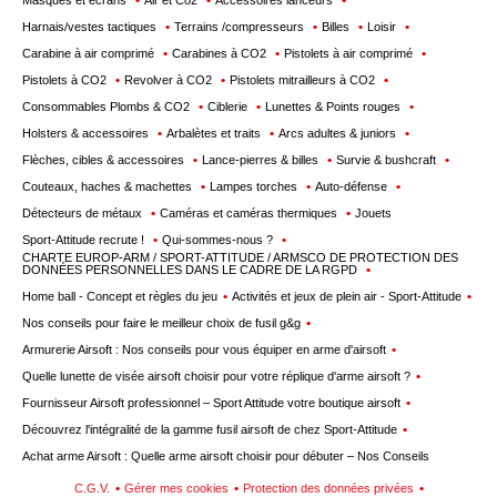
Masques et écrans
Air et Co2
Accessoires lanceurs
Harnais/vestes tactiques
Terrains /compresseurs
Billes
Loisir
Carabine à air comprimé
Carabines à CO2
Pistolets à air comprimé
Pistolets à CO2
Revolver à CO2
Pistolets mitrailleurs à CO2
Consommables Plombs & CO2
Ciblerie
Lunettes & Points rouges
Holsters & accessoires
Arbalètes et traits
Arcs adultes & juniors
Flèches, cibles & accessoires
Lance-pierres & billes
Survie & bushcraft
Couteaux, haches & machettes
Lampes torches
Auto-défense
Détecteurs de métaux
Caméras et caméras thermiques
Jouets
Sport-Attitude recrute !
Qui-sommes-nous ?
CHARTE EUROP-ARM / SPORT-ATTITUDE / ARMSCO DE PROTECTION DES
DONNÉES PERSONNELLES DANS LE CADRE DE LA RGPD
Home ball - Concept et règles du jeu
Activités et jeux de plein air - Sport-Attitude
Nos conseils pour faire le meilleur choix de fusil g&g
Armurerie Airsoft : Nos conseils pour vous équiper en arme d'airsoft
Quelle lunette de visée airsoft choisir pour votre réplique d'arme airsoft ?
Fournisseur Airsoft professionnel – Sport Attitude votre boutique airsoft
Découvrez l'intégralité de la gamme fusil airsoft de chez Sport-Attitude
Achat arme Airsoft : Quelle arme airsoft choisir pour débuter – Nos Conseils
C.G.V.
Gérer mes cookies
Protection des données privées