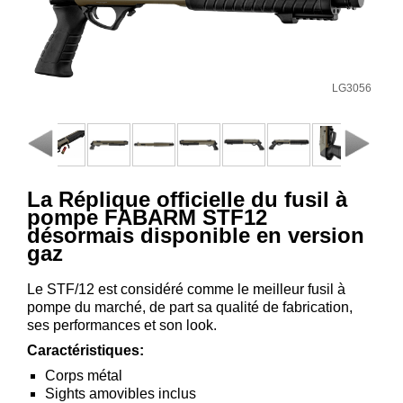
Consulter
mon
panier
Acheter
LG3056
à
nouveau
Modifiez
vos
La Réplique officielle du fusil à
paramètres
pompe FABARM STF12
de compte
désormais disponible en version
gaz
Commandes
web
Le STF/12 est considéré comme le meilleur fusil à
Mes
pompe du marché, de part sa qualité de fabrication,
documents
ses performances et son look.
Caractéristiques:
Factures –
coffre-fort
Corps métal
Sights amovibles inclus
numérique