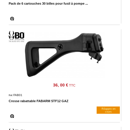
Pack de 6 cartouches 30 billes pour fusil à pompe ...
36, 00 €
TTC
FAB01
Réf.
Crosse rabattable FABARM STF12 GAZ
Réappro en
cours
M’avertir dès dispos