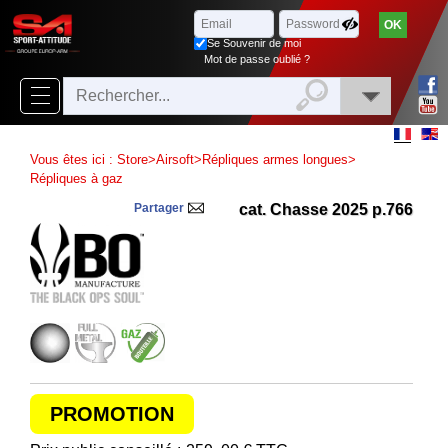
Parcourir
x
Fermer
Se Souvenir de moi
Arrivages
Mot de passe oublié ?
Nouveautés
Promotions
Vous êtes ici :
Store
>
Airsoft
>
Répliques armes longues
>
Packs
Répliques à gaz
Partager
cat. Chasse 2025 p.766
Top
ventes
‣
Airsoft
‣
Paintball
Air
‣
Comprimé
PROMOTION
Outdoor