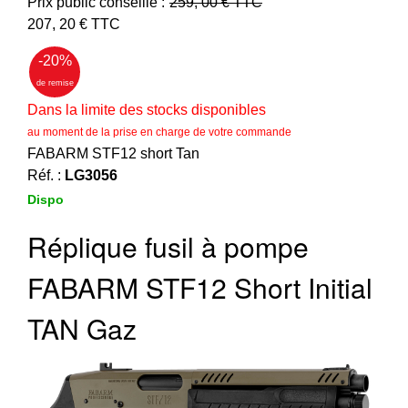
‣
Prix public conseillé :
259, 00
€ TTC
&
207, 20
€ TTC
Défense
-20
%
Accueil
de remise
Marques
Dans la limite des stocks disponibles
Téléchargements
au moment de la prise en charge de votre commande
FABARM STF12 short Tan
C.G.V.
Réf. :
LG3056
Contact
Dispo
Réplique fusil à pompe
Mon
compte
FABARM STF12 Short Initial
accueil
TAN Gaz
Consulter
mes
listes de
favoris