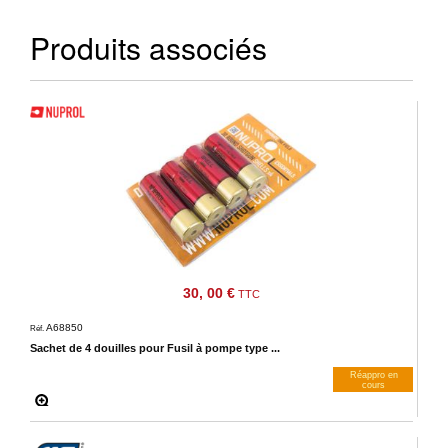
Produits associés
30, 00 €
TTC
A68850
Réf.
Sachet de 4 douilles pour Fusil à pompe type ...
Réappro en
cours
M’avertir dès dispos