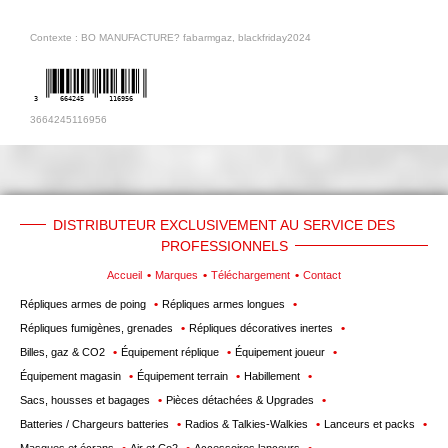
Contexte : BO MANUFACTURE? fabarmgaz, blackfriday2024
3
664245
116956
3664245116956
DISTRIBUTEUR EXCLUSIVEMENT AU SERVICE DES
PROFESSIONNELS
Accueil
Marques
Téléchargement
Contact
Répliques armes de poing
Répliques armes longues
Répliques fumigènes, grenades
Répliques décoratives inertes
Billes, gaz & CO2
Équipement réplique
Équipement joueur
Équipement magasin
Équipement terrain
Habillement
Sacs, housses et bagages
Pièces détachées & Upgrades
Batteries / Chargeurs batteries
Radios & Talkies-Walkies
Lanceurs et packs