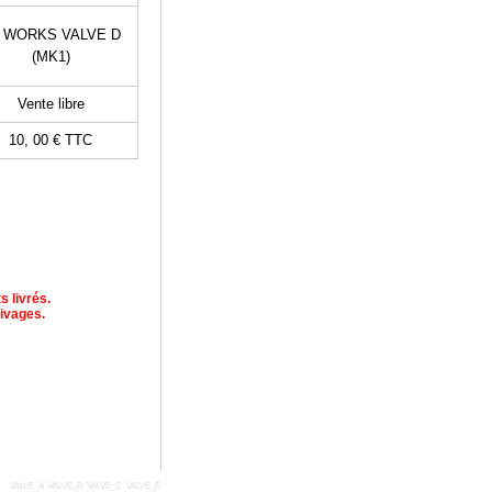
 WORKS VALVE D
(MK1)
Vente libre
10, 00 €
TTC
s livrés.
ivages.
VALVE_A
VALVE_B
VALVE_C
VALVE_D