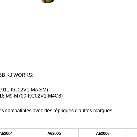
 GBB KJ WORKS:
-1911-KC02V1-MA SM)
-18 M9-M700-KC02V1-M4C8)
res compatibles avec des répliques d'autres marques.
A62004
A62005
A62006