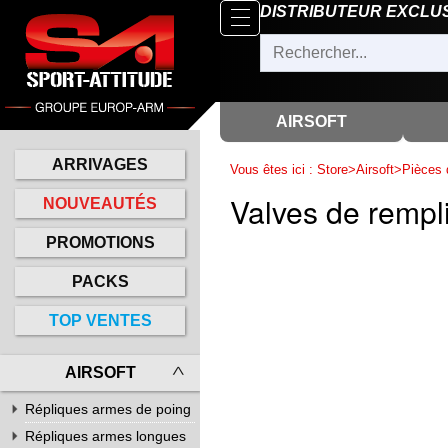
Parcourir
DISTRIBUTEUR EXCLU
x
Fermer
Arrivages
Nouveautés
AIRSOFT
Promotions
ARRIVAGES
Vous êtes ici :
Store
>
Airsoft
>
Pièces 
Packs
Valves de rem
NOUVEAUTÉS
Top
PROMOTIONS
ventes
PACKS
‣
Airsoft
TOP VENTES
‣
Paintball
Air
AIRSOFT
‣
Comprimé
Répliques armes de poing
Outdoor
Répliques à ressort
Répliques armes longues
Répliques de pistolets