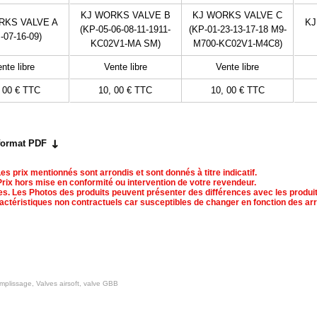
KJ WORKS VALVE B
KJ WORKS VALVE C
RKS VALVE A
KJ
(KP-05-06-08-11-1911-
(KP-01-23-13-17-18 M9-
-07-16-09)
KC02V1-MA SM)
M700-KC02V1-M4C8)
nte libre
Vente libre
Vente libre
 00 €
TTC
10, 00 €
TTC
10, 00 €
TTC
 format PDF
es prix mentionnés sont arrondis et sont donnés à titre indicatif.
Prix hors mise en conformité ou intervention de votre revendeur.
s. Les Photos des produits peuvent présenter des différences avec les produit
actéristiques non contractuels car susceptibles de changer en fonction des arr
plissage, Valves airsoft, valve GBB