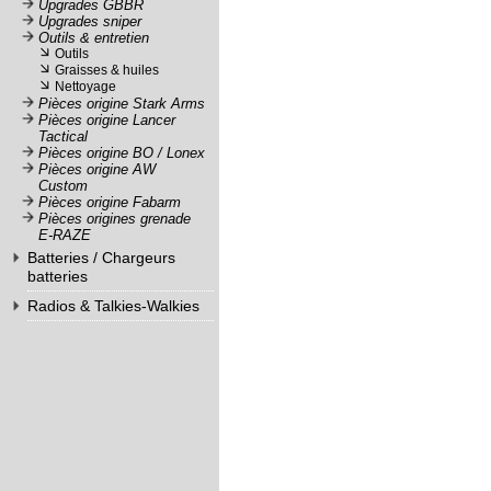
Upgrades GBBR
Traceurs
Upgrades sniper
Extension de canons
Téléchargement
Outils & entretien
Bipieds
Outils
Bipieds
Service
Graisses & huiles
Poignée Bi-pied
Nettoyage
après
Pièces origine Stark Arms
vente
Pièces origine Lancer
Tactical
C.G.V.
Pièces origine BO / Lonex
Pièces origine AW
Nous
Custom
Pièces origine Fabarm
contacter
Pièces origines grenade
E-RAZE
Paramètres
Batteries / Chargeurs
de vos
batteries
newsletters
Batteries NiMh
Radios & Talkies-Walkies
8,4 Volts
Radios VHF
9,6 Volts
Radios VHF
12 Volts
Accessoires VHF
Batteries LiPo
Talkies-Walkies
7,4 Volts
Talkies-Walkies
11,1 Volts
Accessoires Talkies-
Batteries Graphène
Walkies
Batteries Graphène 7,4 v
Téléphones
Batteries Graphène 11,1
v
Batteries LiFe