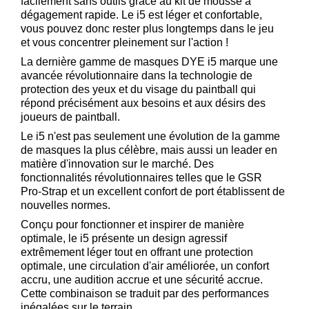
facilement sans outils grâce au kit de mousse à
dégagement rapide. Le i5 est léger et confortable,
Téléchargement
vous pouvez donc rester plus longtemps dans le jeu
Service
et vous concentrer pleinement sur l'action !
après
La dernière gamme de masques DYE i5 marque une
vente
avancée révolutionnaire dans la technologie de
protection des yeux et du visage du paintball qui
C.G.V.
répond précisément aux besoins et aux désirs des
Nous
joueurs de paintball.
contacter
Le i5 n'est pas seulement une évolution de la gamme
de masques la plus célèbre, mais aussi un leader en
Paramètres
matière d'innovation sur le marché. Des
de vos
fonctionnalités révolutionnaires telles que le GSR
newsletters
Pro-Strap et un excellent confort de port établissent de
nouvelles normes.
Conçu pour fonctionner et inspirer de manière
optimale, le i5 présente un design agressif
extrêmement léger tout en offrant une protection
optimale, une circulation d'air améliorée, un confort
accru, une audition accrue et une sécurité accrue.
Cette combinaison se traduit par des performances
inégalées sur le terrain.