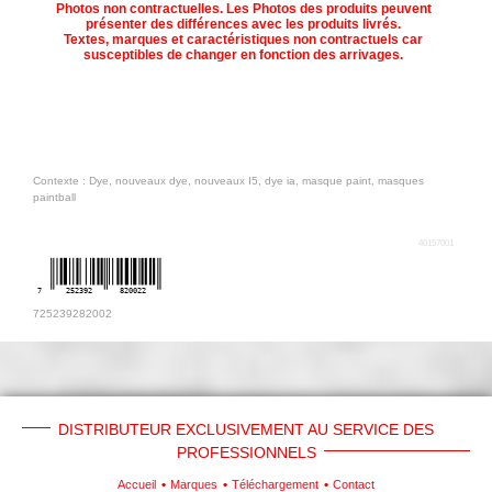
Photos non contractuelles. Les Photos des produits peuvent
présenter des différences avec les produits livrés.
Textes, marques et caractéristiques non contractuels car
susceptibles de changer en fonction des arrivages.
Contexte : Dye, nouveaux dye, nouveaux I5, dye ia, masque paint, masques
paintball
40157001
7
252392
820022
725239282002
DISTRIBUTEUR EXCLUSIVEMENT AU SERVICE DES
PROFESSIONNELS
Accueil
Marques
Téléchargement
Contact