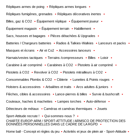
Répliques armes de poing
Répliques armes longues
Répliques fumigènes, grenades
Répliques décoratives inertes
Billes, gaz & CO2
Équipement réplique
Équipement joueur
Équipement magasin
Équipement terrain
Habillement
Sacs, housses et bagages
Pièces détachées & Upgrades
Batteries / Chargeurs batteries
Radios & Talkies-Walkies
Lanceurs et packs
Masques et écrans
Air et Co2
Accessoires lanceurs
Harnais/vestes tactiques
Terrains /compresseurs
Billes
Loisir
Carabine à air comprimé
Carabines à CO2
Pistolets à air comprimé
Pistolets à CO2
Revolver à CO2
Pistolets mitrailleurs à CO2
Consommables Plombs & CO2
Ciblerie
Lunettes & Points rouges
Holsters & accessoires
Arbalètes et traits
Arcs adultes & juniors
Flèches, cibles & accessoires
Lance-pierres & billes
Survie & bushcraft
Couteaux, haches & machettes
Lampes torches
Auto-défense
Détecteurs de métaux
Caméras et caméras thermiques
Jouets
Sport-Attitude recrute !
Qui-sommes-nous ?
CHARTE EUROP-ARM / SPORT-ATTITUDE / ARMSCO DE PROTECTION DES
DONNÉES PERSONNELLES DANS LE CADRE DE LA RGPD
Home ball - Concept et règles du jeu
Activités et jeux de plein air - Sport-Attitude