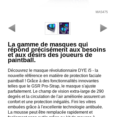
Consulter
mon
MAS475
panier
Acheter
à
nouveau
La gamme de masques qui
Modifiez
répond précisément aux besoins
vos
et aux désirs des joueurs de
paintball.
paramètres
de compte
Découvrez le masque révolutionnaire DYE i5 - la
Commandes
nouvelle référence en matière de protection faciale
web
paintball ! Grâce à des fonctionnalités innovantes
telles que le GSR Pro-Strap, le masque s'ajuste
Mes
parfaitement. Le champ de vision extra-large de 290
documents
degrés et la circulation de l'air améliorée assurent un
confort et une protection inégalés. Fini les vitres
Factures –
embuées grâce à l'excellente technologie antibuée.
coffre-fort
La mousse peut être remplacée rapidement et
numérique