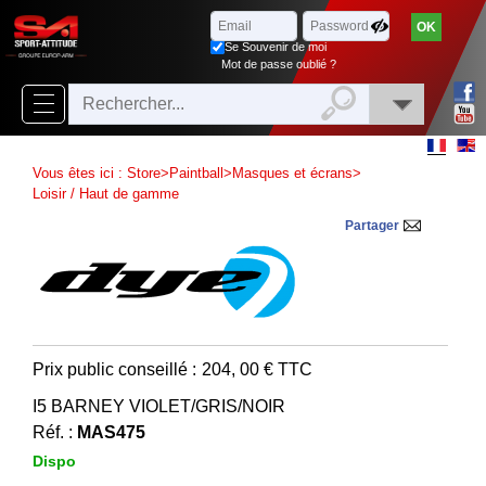
Parcourir
x
Fermer
Se Souvenir de moi
Arrivages
Mot de passe oublié ?
Nouveautés
Promotions
Vous êtes ici :
Store
>
Paintball
>
Masques et écrans
>
Packs
Loisir / Haut de gamme
Partager
Top
ventes
‣
Airsoft
‣
Paintball
Prix public conseillé :
204, 00
€ TTC
Air
I5 BARNEY VIOLET/GRIS/NOIR
‣
Comprimé
Réf. :
MAS475
Dispo
Outdoor