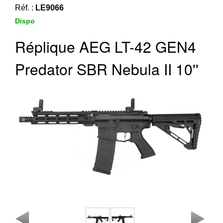
‣
&
Réf. :
LE9066
Défense
Dispo
Réplique AEG LT-42 GEN4
Accueil
Marques
Predator SBR Nebula II 10''
Téléchargements
C.G.V.
Contact
Mon
compte
accueil
Consulter
mes
listes de
favoris