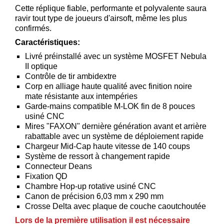
Cette réplique fiable, performante et polyvalente saura
Téléchargement
ravir tout type de joueurs d'airsoft, même les plus
confirmés.
Service
après
Caractéristiques:
vente
Livré préinstallé avec un système MOSFET Nebula
II optique
C.G.V.
Contrôle de tir ambidextre
Nous
Corp en alliage haute qualité avec finition noire
mate résistante aux intempéries
contacter
Garde-mains compatible M-LOK fin de 8 pouces
Paramètres
usiné CNC
de vos
Mires "FAXON" dernière génération avant et arrière
rabattable avec un système de déploiement rapide
newsletters
Chargeur Mid-Cap haute vitesse de 140 coups
Système de ressort à changement rapide
Connecteur Deans
Fixation QD
Chambre Hop-up rotative usiné CNC
Canon de précision 6,03 mm x 290 mm
Crosse Delta avec plaque de couche caoutchoutée
Lors de la première utilisation il est nécessaire