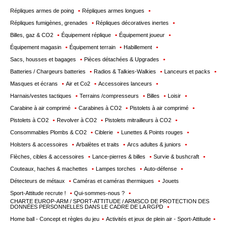
Répliques armes de poing
Répliques armes longues
Répliques fumigènes, grenades
Répliques décoratives inertes
Billes, gaz & CO2
Équipement réplique
Équipement joueur
Équipement magasin
Équipement terrain
Habillement
Sacs, housses et bagages
Pièces détachées & Upgrades
Batteries / Chargeurs batteries
Radios & Talkies-Walkies
Lanceurs et packs
Masques et écrans
Air et Co2
Accessoires lanceurs
Harnais/vestes tactiques
Terrains /compresseurs
Billes
Loisir
Carabine à air comprimé
Carabines à CO2
Pistolets à air comprimé
Pistolets à CO2
Revolver à CO2
Pistolets mitrailleurs à CO2
Consommables Plombs & CO2
Ciblerie
Lunettes & Points rouges
Holsters & accessoires
Arbalètes et traits
Arcs adultes & juniors
Flèches, cibles & accessoires
Lance-pierres & billes
Survie & bushcraft
Couteaux, haches & machettes
Lampes torches
Auto-défense
Détecteurs de métaux
Caméras et caméras thermiques
Jouets
Sport-Attitude recrute !
Qui-sommes-nous ?
CHARTE EUROP-ARM / SPORT-ATTITUDE / ARMSCO DE PROTECTION DES
DONNÉES PERSONNELLES DANS LE CADRE DE LA RGPD
Home ball - Concept et règles du jeu
Activités et jeux de plein air - Sport-Attitude