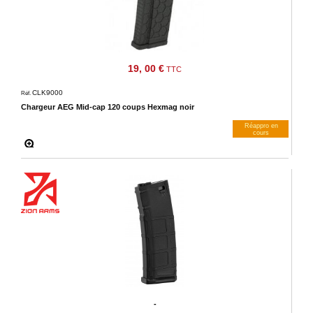
19, 00 €
TTC
CLK9000
Réf.
Chargeur AEG Mid-cap 120 coups Hexmag noir
Réappro en
cours
M’avertir dès dispos
-