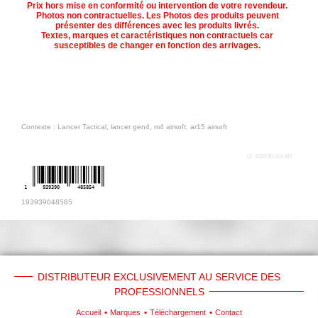
Prix hors mise en conformité ou intervention de votre revendeur.
Photos non contractuelles. Les Photos des produits peuvent
présenter des différences avec les produits livrés.
Textes, marques et caractéristiques non contractuels car
susceptibles de changer en fonction des arrivages.
Contexte : Lancer Tactical, lancer gen4, m4 airsoft, ar15 airsoft
LT-42BV10-G4-ME
1
939390
485854
193939048585
DISTRIBUTEUR EXCLUSIVEMENT AU SERVICE DES
PROFESSIONNELS
Accueil
Marques
Téléchargement
Contact