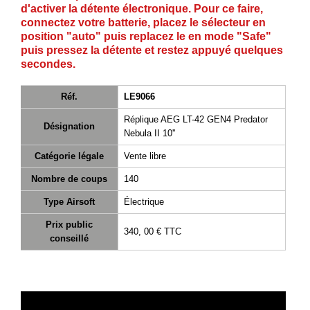
d'activer la détente électronique. Pour ce faire,
connectez votre batterie, placez le sélecteur en
position "auto" puis replacez le en mode "Safe"
puis pressez la détente et restez appuyé quelques
secondes.
Réf.
LE9066
Réplique AEG LT-42 GEN4 Predator
Désignation
Nebula II 10''
Catégorie légale
Vente libre
Nombre de coups
140
Type Airsoft
Électrique
Prix public
340, 00 €
TTC
conseillé