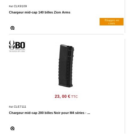
CLK9109
Réf.
Chargeur mid-cap 140 billes Zion Arms
Réappro en
cours
M’avertir dès dispos
23, 00 €
TTC
CLE7111
Réf.
Chargeur mid-cap 200 billes Noir pour M4 séries - ...