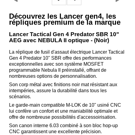
Consulter
mon
Découvrez les Lancer gen4, les
panier
répliques premium de la marque
Acheter
Lancer Tactical Gen 4 Predator SBR 10"
à
AEG avec NEBULA II optique - (Noir)
nouveau
La réplique de fusil d'assaut électrique Lancer Tactical
Modifiez
Gen 4 Predator 10" SBR offre des performances
vos
exceptionnelles avec son système MOSFET
paramètres
programmable Nebula II préinstallé, offrant de
de compte
nombreuses options de personnalisation.
Son corp métal avec finitions noir mat résistant aux
Commandes
intempéries, assure la durabilité dans tous les
web
scénarios.
Mes
Le garde-main compatible M-LOK de 10" usiné CNC
documents
lui confère un confort et une maniabilité optimale et
offre de nombreuse possibilités d'accessoirisation.
Factures –
Son canon interne 6.03 combiné à son bloc hop-up
coffre-fort
CNC garantissent une excellente précision.
numérique