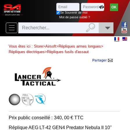
Parcourir
x
Fermer
Se Souvenir de moi
Arrivages
Mot de passe oublié ?
Nouveautés
Promotions
Vous êtes ici :
Store
>
Airsoft
>
Répliques armes longues
>
Packs
Répliques électriques
>
Répliques fusils d'assaut
Partager
Top
ventes
‣
Airsoft
‣
Paintball
Air
‣
Comprimé
Prix public conseillé :
340, 00
€ TTC
Outdoor
Réplique AEG LT-42 GEN4 Predator Nebula II 10''