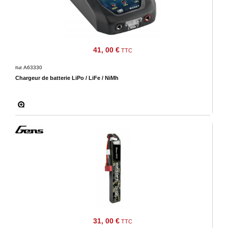
41, 00 €
TTC
A63330
Réf.
Chargeur de batterie LiPo / LiFe / NiMh
31, 00 €
TTC