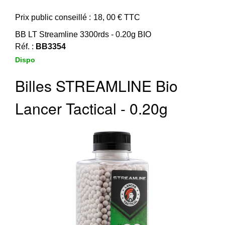
‣
&
Défense
Prix public conseillé :
18, 00
€ TTC
BB LT Streamline 3300rds - 0.20g BIO
Accueil
Réf. :
BB3354
Marques
Dispo
Téléchargements
Billes STREAMLINE Bio
C.G.V.
Lancer Tactical - 0.20g
Contact
Mon
compte
accueil
Consulter
mes
listes de
favoris