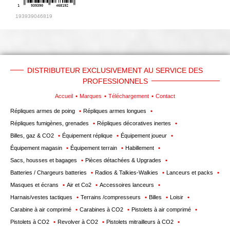
1
939390
468192
193939046819
DISTRIBUTEUR EXCLUSIVEMENT AU SERVICE DES
PROFESSIONNELS
Accueil
Marques
Téléchargement
Contact
Répliques armes de poing
Répliques armes longues
Répliques fumigènes, grenades
Répliques décoratives inertes
Billes, gaz & CO2
Équipement réplique
Équipement joueur
Équipement magasin
Équipement terrain
Habillement
Sacs, housses et bagages
Pièces détachées & Upgrades
Batteries / Chargeurs batteries
Radios & Talkies-Walkies
Lanceurs et packs
Masques et écrans
Air et Co2
Accessoires lanceurs
Harnais/vestes tactiques
Terrains /compresseurs
Billes
Loisir
Carabine à air comprimé
Carabines à CO2
Pistolets à air comprimé
Pistolets à CO2
Revolver à CO2
Pistolets mitrailleurs à CO2