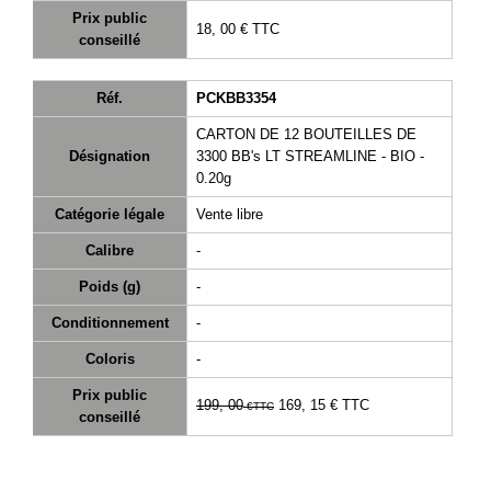
Prix public
18, 00 €
TTC
conseillé
Réf.
PCKBB3354
CARTON DE 12 BOUTEILLES DE
Désignation
3300 BB's LT STREAMLINE - BIO -
0.20g
Catégorie légale
Vente libre
Calibre
-
Poids (g)
-
Conditionnement
-
Coloris
-
Prix public
199, 00
169, 15 €
TTC
€
TTC
conseillé