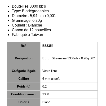
Téléchargement
Bouteilles 3300 bb's
Type: Biodégradables
Service
Diamètre : 5,94mm +0,001
après
Grammage: 0.20g
vente
Couleur : Blanche
Carton de 12 bouteilles
C.G.V.
Fabriqué à Taiwan
Nous
contacter
Réf.
BB3354
Paramètres
Désignation
BB LT Streamline 3300rds - 0.20g BIO
de vos
newsletters
Catégorie légale
Vente libre
Calibre
6 mm airsoft
Poids (g)
0.2
Conditionnement
3300
Coloris
Blanc