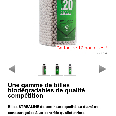
Consulter
mon
panier
Acheter
à
nouveau
Modifiez
Carton de 12 bouteilles !
vos
BB3354
paramètres
de compte
Commandes
web
Une gamme de billes
Mes
biodégradables de qualité
documents
compétition
Factures –
Billes STREALINE de très haute qualité au diamètre
coffre-fort
constant grâce à un contrôle qualité stricte.
numérique