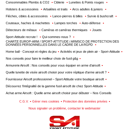
Consommables Plombs & CO2
Ciblerie
Lunettes & Points rouges
Holsters & accessoires
Arbalètes et traits
Arcs adultes & juniors
Flèches, cibles & accessoires
Lance-pierres & billes
Survie & bushcraft
Couteaux, haches & machettes
Lampes torches
Auto-défense
Détecteurs de métaux
Caméras et caméras thermiques
Jouets
Sport-Attitude recrute !
Qui-sommes-nous ?
CHARTE EUROP-ARM / SPORT-ATTITUDE / ARMSCO DE PROTECTION DES
DONNÉES PERSONNELLES DANS LE CADRE DE LA RGPD
Home ball - Concept et règles du jeu
Activités et jeux de plein air - Sport-Attitude
Nos conseils pour faire le meilleur choix de fusil g&g
Armurerie Airsoft : Nos conseils pour vous équiper en arme d'airsoft
Quelle lunette de visée airsoft choisir pour votre réplique d'arme airsoft ?
Fournisseur Airsoft professionnel – Sport Attitude votre boutique airsoft
Découvrez l'intégralité de la gamme fusil airsoft de chez Sport-Attitude
Achat arme Airsoft : Quelle arme airsoft choisir pour débuter – Nos Conseils
C.G.V.
Gérer mes cookies
Protection des données privées
Nous signaler un problème, contacter le webmaster