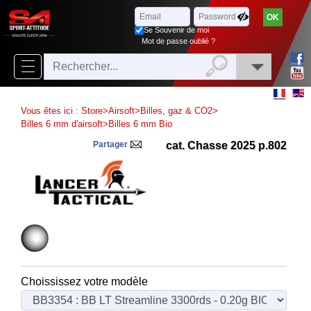
Parcourir
x
Fermer
Se Souvenir de moi
Arrivages
Mot de passe oublié ?
Nouveautés
Promotions
Vous êtes ici :
Store
>
Airsoft
>
Billes, gaz & CO2
>
Packs
Billes 6 mm d'airsoft
>
Billes 6 mm Bio
Partager
cat. Chasse 2025 p.802
Top
ventes
‣
Airsoft
‣
Paintball
Air
‣
Comprimé
Choississez votre modèle
Outdoor