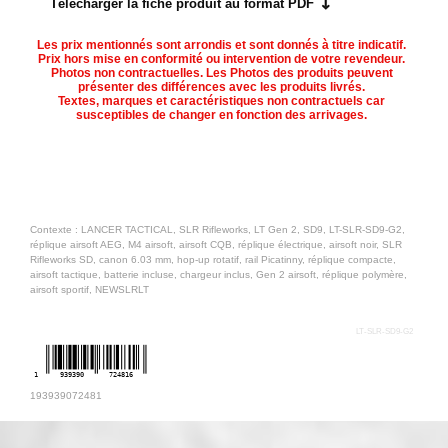
Télécharger la fiche produit au format PDF
Les prix mentionnés sont arrondis et sont donnés à titre indicatif.
Prix hors mise en conformité ou intervention de votre revendeur.
Photos non contractuelles. Les Photos des produits peuvent
présenter des différences avec les produits livrés.
Textes, marques et caractéristiques non contractuels car
susceptibles de changer en fonction des arrivages.
Contexte : LANCER TACTICAL, SLR Rifleworks, LT Gen 2, SD9, LT-SLR-SD9-G2,
réplique airsoft AEG, M4 airsoft, airsoft CQB, réplique électrique, airsoft noir, SLR
Rifleworks SD, canon 6.03 mm, hop-up rotatif, rail Picatinny, réplique compacte,
airsoft tactique, batterie incluse, chargeur inclus, Gen 2 airsoft, réplique polymère,
airsoft sportif, NEWSLRLT
LT-SLR-SD9-G2
1
939390
724816
193939072481