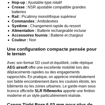
Hop-up :
Ajustable type rotatif
Téléchargement
Crosse :
NSR ajustable compatible grandes
batteries
Service
Rail :
Picatinny monolithique supérieur
après
Commandes :
Ambidextres
vente
Système :
Changement rapide du ressort
Alimentation :
Batterie rechargeable incluse
C.G.V.
Accessoires fournis :
Batterie et chargeur
Nous
Couleur :
Noir
contacter
Une configuration compacte pensée pour
Paramètres
le terrain
de vos
Avec son format SD court et équilibré, cette réplique
newsletters
AEG airsoft
offre une excellente mobilité lors des
déplacements rapides ou des engagements
rapprochés. En pratique, on apprécie immédiatement
son faible encombrement dans les couloirs étroits, les
bâtiments ou les zones urbaines. Le garde-main sous
licence officielle
SLR Rifleworks
apporte une finition
moderne et un style particulièrement réaliste.
Canon Tight Bore 6.03 mm pour plus de