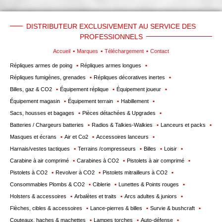
DISTRIBUTEUR EXCLUSIVEMENT AU SERVICE DES
PROFESSIONNELS
Accueil
Marques
Téléchargement
Contact
Répliques armes de poing
Répliques armes longues
Répliques fumigènes, grenades
Répliques décoratives inertes
Billes, gaz & CO2
Équipement réplique
Équipement joueur
Équipement magasin
Équipement terrain
Habillement
Sacs, housses et bagages
Pièces détachées & Upgrades
Batteries / Chargeurs batteries
Radios & Talkies-Walkies
Lanceurs et packs
Masques et écrans
Air et Co2
Accessoires lanceurs
Harnais/vestes tactiques
Terrains /compresseurs
Billes
Loisir
Carabine à air comprimé
Carabines à CO2
Pistolets à air comprimé
Pistolets à CO2
Revolver à CO2
Pistolets mitrailleurs à CO2
Consommables Plombs & CO2
Ciblerie
Lunettes & Points rouges
Holsters & accessoires
Arbalètes et traits
Arcs adultes & juniors
Flèches, cibles & accessoires
Lance-pierres & billes
Survie & bushcraft
Couteaux, haches & machettes
Lampes torches
Auto-défense