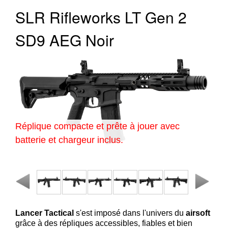
‣
&
SLR Rifleworks LT Gen 2
Défense
SD9 AEG Noir
Accueil
Marques
Téléchargements
C.G.V.
Contact
Réplique compacte et prête à jouer avec
Mon
batterie et chargeur inclus.
compte
accueil
Consulter
mes
listes de
Lancer Tactical
s'est imposé dans l'univers du
airsoft
favoris
grâce à des répliques accessibles, fiables et bien