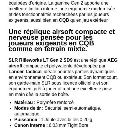
équipées d'origine. La gamme Gen 2 apporte une
Consulter
meilleure finition interne, une ergonomie modernisée
mon
et des fonctionnalités recherchées par les joueurs
panier
exigeants, aussi bien en
CQB
qu'en jeu extérieur.
Acheter
Une réplique airsoft compacte et
à
nerveuse pensée pour les
nouveau
joueurs exigeants en CQB
comme en terrain mixte.
Modifiez
vos
SLR Rifleworks LT Gen 2 SD9
est une réplique
AEG
paramètres
airsoft
compacte et polyvalente développée par
de compte
Lancer Tactical
, idéale pour les parties dynamiques
en environnement CQB ou extérieur. Son format court,
Commandes
son garde-main SLR sous licence officielle et son
web
équipement prêt à jouer offrent une excellente prise
en main dès la sortie de boîte.
Mes
Matériau :
Polymère renforcé
documents
Modes de tir :
Sécurité, semi-automatique,
Factures –
automatique
coffre-fort
Puissance :
1 Joule avec billes 0,20 g
Canon interne :
6.03 mm Tight Bore
numérique