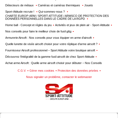
Détecteurs de métaux
Caméras et caméras thermiques
Jouets
Sport-Attitude recrute !
Qui-sommes-nous ?
CHARTE EUROP-ARM / SPORT-ATTITUDE / ARMSCO DE PROTECTION DES
DONNÉES PERSONNELLES DANS LE CADRE DE LA RGPD
Home ball - Concept et règles du jeu
Activités et jeux de plein air - Sport-Attitude
Nos conseils pour faire le meilleur choix de fusil g&g
Armurerie Airsoft : Nos conseils pour vous équiper en arme d'airsoft
Quelle lunette de visée airsoft choisir pour votre réplique d'arme airsoft ?
Fournisseur Airsoft professionnel – Sport Attitude votre boutique airsoft
Découvrez l'intégralité de la gamme fusil airsoft de chez Sport-Attitude
Achat arme Airsoft : Quelle arme airsoft choisir pour débuter – Nos Conseils
C.G.V.
Gérer mes cookies
Protection des données privées
Nous signaler un problème, contacter le webmaster