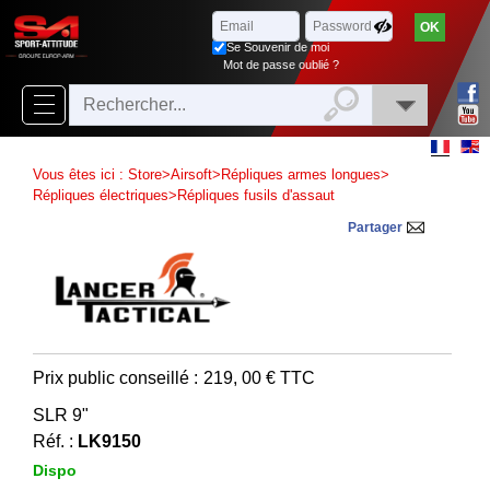
Parcourir
x
Fermer
Se Souvenir de moi
Arrivages
Mot de passe oublié ?
Nouveautés
Promotions
Vous êtes ici :
Store
>
Airsoft
>
Répliques armes longues
>
Packs
Répliques électriques
>
Répliques fusils d'assaut
Partager
Top
ventes
‣
Airsoft
‣
Paintball
Prix public conseillé :
219, 00
€ TTC
Air
SLR 9"
‣
Comprimé
Réf. :
LK9150
Outdoor
Dispo