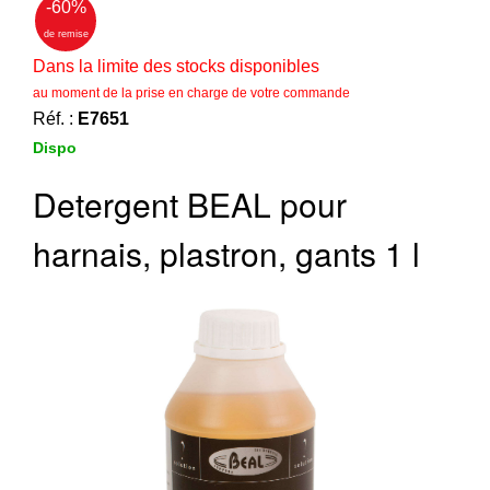
‣
&
-60
%
Défense
de remise
Dans la limite des stocks disponibles
Accueil
au moment de la prise en charge de votre commande
Réf. :
E7651
Marques
Dispo
Téléchargements
Detergent BEAL pour
C.G.V.
Contact
harnais, plastron, gants 1 l
Mon
compte
accueil
Consulter
mes
listes de
favoris