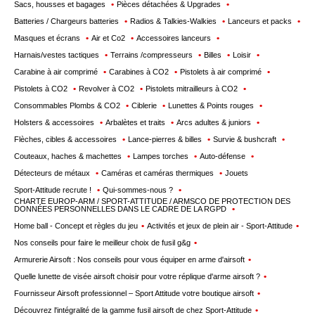
Sacs, housses et bagages
Pièces détachées & Upgrades
Batteries / Chargeurs batteries
Radios & Talkies-Walkies
Lanceurs et packs
Masques et écrans
Air et Co2
Accessoires lanceurs
Harnais/vestes tactiques
Terrains /compresseurs
Billes
Loisir
Carabine à air comprimé
Carabines à CO2
Pistolets à air comprimé
Pistolets à CO2
Revolver à CO2
Pistolets mitrailleurs à CO2
Consommables Plombs & CO2
Ciblerie
Lunettes & Points rouges
Holsters & accessoires
Arbalètes et traits
Arcs adultes & juniors
Flèches, cibles & accessoires
Lance-pierres & billes
Survie & bushcraft
Couteaux, haches & machettes
Lampes torches
Auto-défense
Détecteurs de métaux
Caméras et caméras thermiques
Jouets
Sport-Attitude recrute !
Qui-sommes-nous ?
CHARTE EUROP-ARM / SPORT-ATTITUDE / ARMSCO DE PROTECTION DES
DONNÉES PERSONNELLES DANS LE CADRE DE LA RGPD
Home ball - Concept et règles du jeu
Activités et jeux de plein air - Sport-Attitude
Nos conseils pour faire le meilleur choix de fusil g&g
Armurerie Airsoft : Nos conseils pour vous équiper en arme d'airsoft
Quelle lunette de visée airsoft choisir pour votre réplique d'arme airsoft ?
Fournisseur Airsoft professionnel – Sport Attitude votre boutique airsoft
Découvrez l'intégralité de la gamme fusil airsoft de chez Sport-Attitude