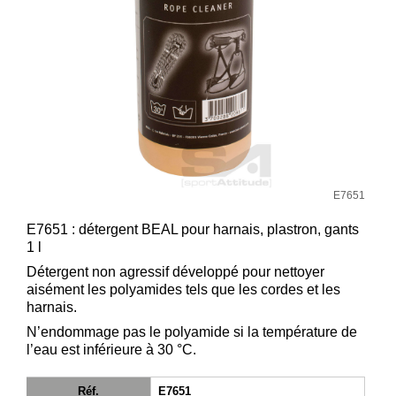
Consulter
mon
panier
Acheter
à
nouveau
Modifiez
vos
E7651
paramètres
de compte
E7651 : détergent BEAL pour harnais, plastron, gants
1 l
Commandes
web
Détergent non agressif développé pour nettoyer
aisément les polyamides tels que les cordes et les
Mes
harnais.
documents
N’endommage pas le polyamide si la température de
Factures –
l’eau est inférieure à 30 °C.
coffre-fort
numérique
Réf.
E7651