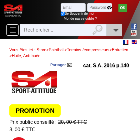
Parcourir
x
Fermer
Se Souvenir de moi
Arrivages
Mot de passe oublié ?
Nouveautés
Promotions
Vous êtes ici :
Store
>
Paintball
>
Terrains /compresseurs
>
Entretien
Packs
>
Huile, Anti-buée
Partager
cat. S.A. 2016 p.140
Top
ventes
‣
Airsoft
‣
Paintball
PROMOTION
Air
‣
Prix public conseillé :
20, 00
€ TTC
Comprimé
8, 00
€ TTC
Outdoor