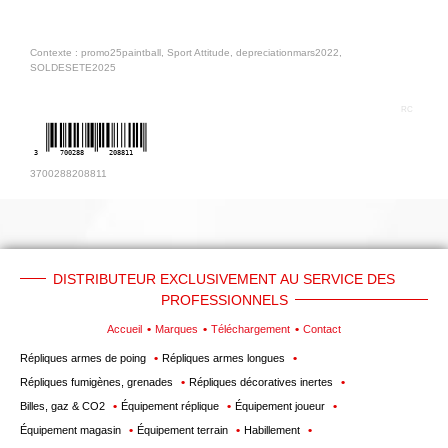
Contexte : promo25paintball, Sport Attitude, depreciationmars2022,
SOLDESETE2025
RC
3
700288
208811
3700288208811
DISTRIBUTEUR EXCLUSIVEMENT AU SERVICE DES
PROFESSIONNELS
Accueil
Marques
Téléchargement
Contact
Répliques armes de poing
Répliques armes longues
Répliques fumigènes, grenades
Répliques décoratives inertes
Billes, gaz & CO2
Équipement réplique
Équipement joueur
Équipement magasin
Équipement terrain
Habillement