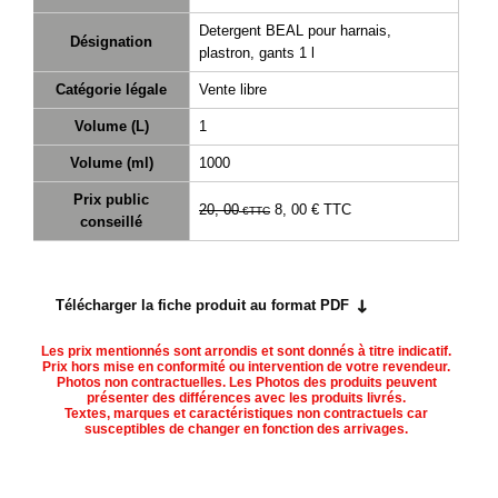
Téléchargement
Detergent BEAL pour harnais,
Désignation
plastron, gants 1 l
Service
après
Catégorie légale
Vente libre
vente
Volume (L)
1
C.G.V.
Volume (ml)
1000
Nous
Prix public
20, 00
8, 00 €
TTC
contacter
€
TTC
conseillé
Paramètres
de vos
newsletters
Télécharger la fiche produit au format PDF
Les prix mentionnés sont arrondis et sont donnés à titre indicatif.
Prix hors mise en conformité ou intervention de votre revendeur.
Photos non contractuelles. Les Photos des produits peuvent
présenter des différences avec les produits livrés.
Textes, marques et caractéristiques non contractuels car
susceptibles de changer en fonction des arrivages.