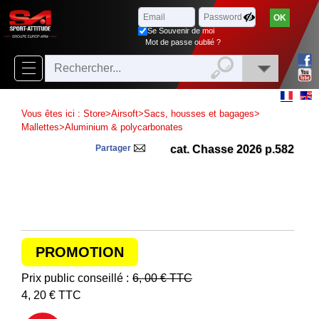
Parcourir
x
Fermer
Se Souvenir de moi
Arrivages
Mot de passe oublié ?
Nouveautés
Promotions
Vous êtes ici :
Store
>
Airsoft
>
Sacs, housses et bagages
>
Packs
Mallettes
>
Aluminium & polycarbonates
Partager
cat. Chasse 2026 p.582
Top
ventes
‣
Airsoft
‣
Paintball
PROMOTION
Air
‣
Prix public conseillé :
6, 00
€ TTC
Comprimé
4, 20
€ TTC
Outdoor