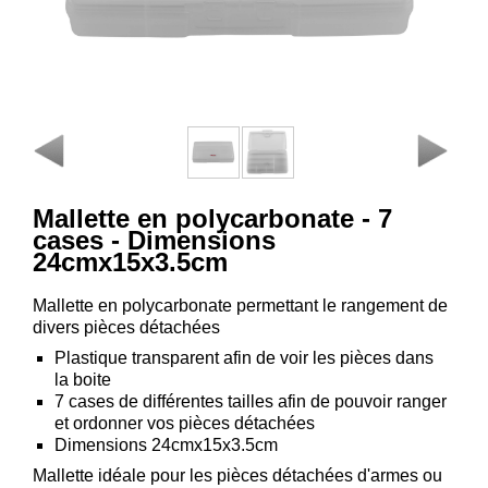
Consulter
mon
panier
Acheter
à
nouveau
Modifiez
Mallette en polycarbonate - 7
vos
cases - Dimensions
paramètres
24cmx15x3.5cm
de compte
Mallette en polycarbonate permettant le rangement de
Commandes
divers pièces détachées
web
Plastique transparent afin de voir les pièces dans
Mes
la boite
documents
7 cases de différentes tailles afin de pouvoir ranger
et ordonner vos pièces détachées
Factures –
Dimensions 24cmx15x3.5cm
coffre-fort
Mallette idéale pour les pièces détachées d'armes ou
numérique