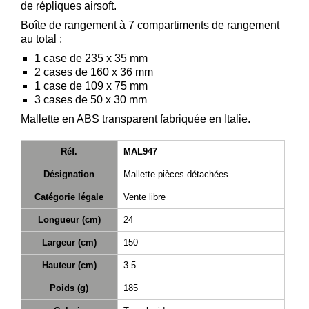
de répliques airsoft.
Téléchargement
Boîte de rangement à 7 compartiments de rangement
au total :
Service
après
1 case de 235 x 35 mm
2 cases de 160 x 36 mm
vente
1 case de 109 x 75 mm
C.G.V.
3 cases de 50 x 30 mm
Nous
Mallette en ABS transparent fabriquée en Italie.
contacter
Réf.
MAL947
Paramètres
de vos
Désignation
Mallette pièces détachées
newsletters
Catégorie légale
Vente libre
Longueur (cm)
24
Largeur (cm)
150
Hauteur (cm)
3.5
Poids (g)
185