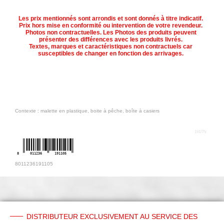
Les prix mentionnés sont arrondis et sont donnés à titre indicatif.
Prix hors mise en conformité ou intervention de votre revendeur.
Photos non contractuelles. Les Photos des produits peuvent
présenter des différences avec les produits livrés.
Textes, marques et caractéristiques non contractuels car
susceptibles de changer en fonction des arrivages.
Contexte : malette en plastique, boite à pêche, boîte à casiers
191/7N
8
011236
191105
8011236191105
DISTRIBUTEUR EXCLUSIVEMENT AU SERVICE DES