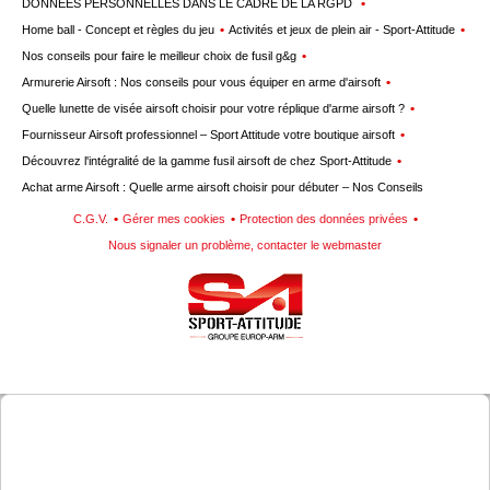
DONNÉES PERSONNELLES DANS LE CADRE DE LA RGPD
Home ball - Concept et règles du jeu
Activités et jeux de plein air - Sport-Attitude
Nos conseils pour faire le meilleur choix de fusil g&g
Armurerie Airsoft : Nos conseils pour vous équiper en arme d'airsoft
Quelle lunette de visée airsoft choisir pour votre réplique d'arme airsoft ?
Fournisseur Airsoft professionnel – Sport Attitude votre boutique airsoft
Découvrez l'intégralité de la gamme fusil airsoft de chez Sport-Attitude
Achat arme Airsoft : Quelle arme airsoft choisir pour débuter – Nos Conseils
C.G.V.
Gérer mes cookies
Protection des données privées
Nous signaler un problème, contacter le webmaster