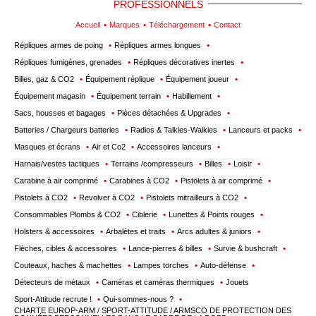
PROFESSIONNELS
Accueil
Marques
Téléchargement
Contact
Répliques armes de poing
Répliques armes longues
Répliques fumigènes, grenades
Répliques décoratives inertes
Billes, gaz & CO2
Équipement réplique
Équipement joueur
Équipement magasin
Équipement terrain
Habillement
Sacs, housses et bagages
Pièces détachées & Upgrades
Batteries / Chargeurs batteries
Radios & Talkies-Walkies
Lanceurs et packs
Masques et écrans
Air et Co2
Accessoires lanceurs
Harnais/vestes tactiques
Terrains /compresseurs
Billes
Loisir
Carabine à air comprimé
Carabines à CO2
Pistolets à air comprimé
Pistolets à CO2
Revolver à CO2
Pistolets mitrailleurs à CO2
Consommables Plombs & CO2
Ciblerie
Lunettes & Points rouges
Holsters & accessoires
Arbalètes et traits
Arcs adultes & juniors
Flèches, cibles & accessoires
Lance-pierres & billes
Survie & bushcraft
Couteaux, haches & machettes
Lampes torches
Auto-défense
Détecteurs de métaux
Caméras et caméras thermiques
Jouets
Sport-Attitude recrute !
Qui-sommes-nous ?
CHARTE EUROP-ARM / SPORT-ATTITUDE / ARMSCO DE PROTECTION DES