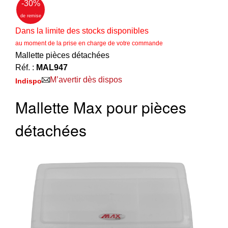
‣
&
-30
%
Défense
de remise
Dans la limite des stocks disponibles
Accueil
au moment de la prise en charge de votre commande
Mallette pièces détachées
Marques
Réf. :
MAL947
Téléchargements
M’avertir dès dispos
Indispo
C.G.V.
Mallette Max pour pièces
Contact
détachées
Mon
compte
accueil
Consulter
mes
listes de
favoris