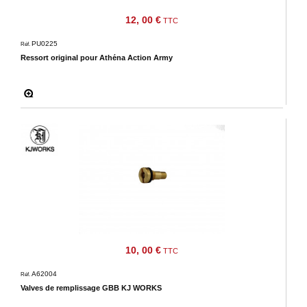
12, 00 €
TTC
PU0225
Réf.
Ressort original pour Athéna Action Army
10, 00 €
TTC
A62004
Réf.
Valves de remplissage GBB KJ WORKS